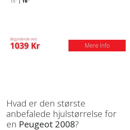
15"
|
16"
Begyndende ved:
1039
Kr
Mere Info
Hvad er den største
anbefalede hjulstørrelse for
en
Peugeot 2008
?