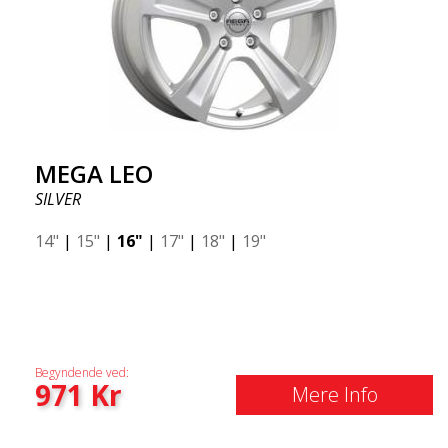
MEGA LEO
SILVER
14"
|
15"
|
16"
|
17"
|
18"
|
19"
Begyndende ved:
971
Kr
Mere Info