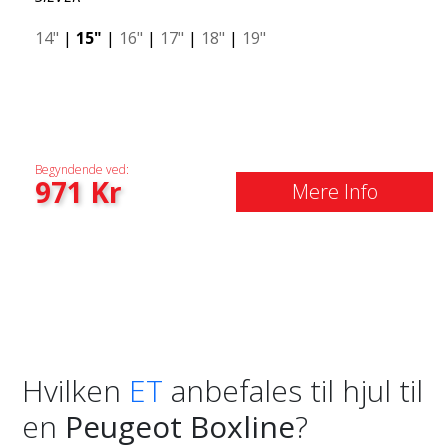
14"
|
15"
|
16"
|
17"
|
18"
|
19"
Begyndende ved:
971
Kr
Mere Info
Hvilken
ET
anbefales til hjul til
en
Peugeot Boxline
?