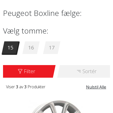
Peugeot Boxline fælge:
Vælg tomme:
15
16
17
Filter
Sortér
Viser
3
av
3
Produkter
Nulstil Alle