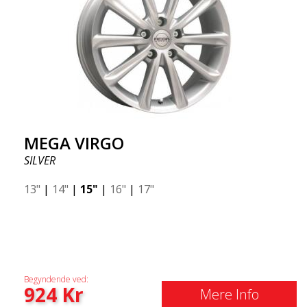
MEGA VIRGO
SILVER
13"
|
14"
|
15"
|
16"
|
17"
Begyndende ved:
924
Kr
Mere Info