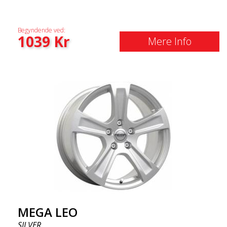
Begyndende ved:
1039
Kr
Mere Info
MEGA LEO
SILVER