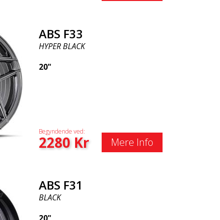
ABS F33
HYPER BLACK
20"
Begyndende ved:
2280
Kr
Mere Info
ABS F31
BLACK
20"