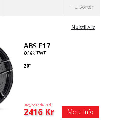
Sortér
Nulstil Alle
ABS F17
DARK TINT
20"
Begyndende ved:
2416
Kr
Mere Info