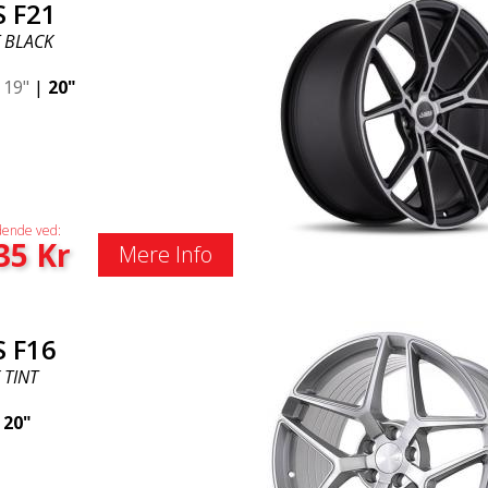
S F21
 BLACK
|
19"
|
20"
ende ved:
35
Kr
Mere Info
S F16
 TINT
|
20"