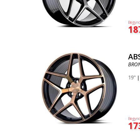
Begynd
18
AB
BRON
19"
Begynd
17