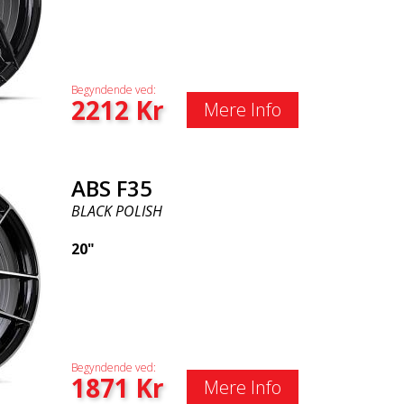
Begyndende ved:
2212
Kr
Mere Info
ABS F35
BLACK POLISH
20"
Begyndende ved:
1871
Kr
Mere Info