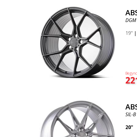
AB
DGM
19"
Begynd
22
AB
SIL-B
20"