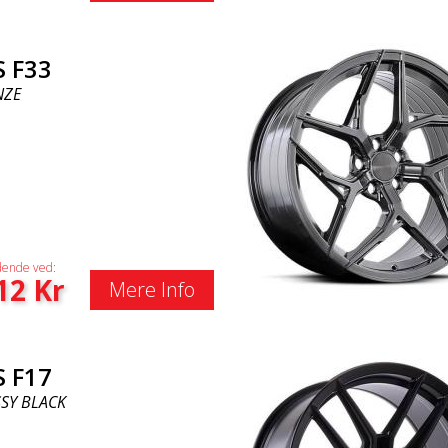
S F33
NZE
ende ved:
12
Kr
Mere Info
S F17
SY BLACK