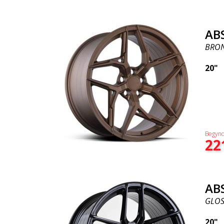
AB
BRO
20"
Begynd
22
AB
GLOS
20"