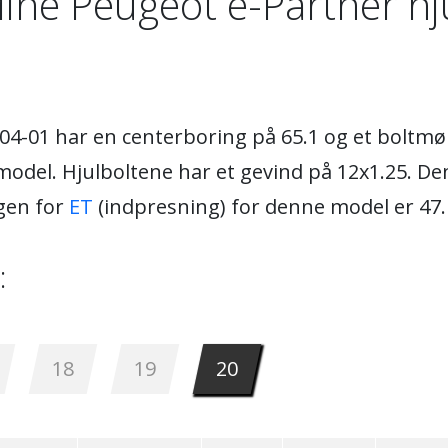
ine Peugeot e-Partner hj
-04-01 har en centerboring på 65.1 og et boltmø
del. Hjulboltene har et gevind på 12x1.25. Den
gen for
ET
(indpresning) for denne model er 47.
:
18
19
20