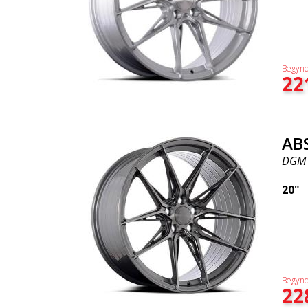
Begynd
22
AB
DGM
20"
Begynd
22