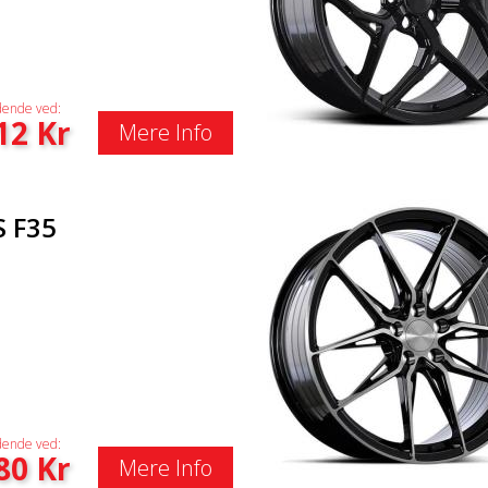
ende ved:
12
Kr
Mere Info
S F35
ende ved:
80
Kr
Mere Info