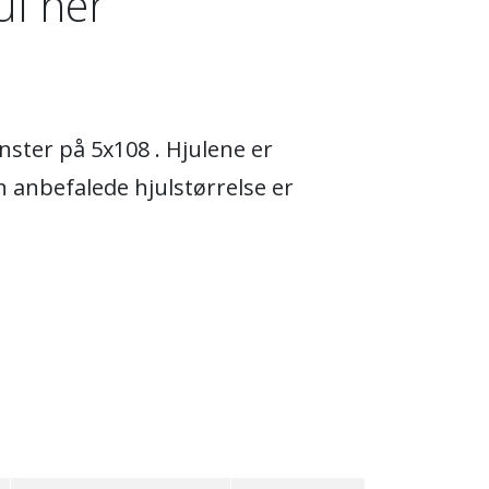
ul her
nster på 5x108 . Hjulene er
 anbefalede hjulstørrelse er