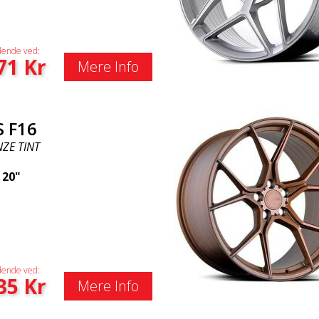
ende ved:
71
Kr
Mere Info
S F16
ZE TINT
|
20"
ende ved:
35
Kr
Mere Info