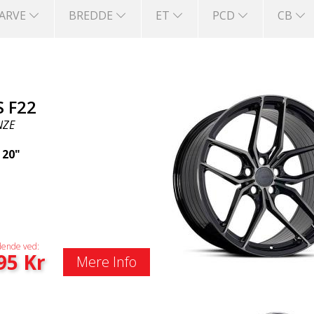
FARVE
BREDDE
ET
PCD
CB
S F22
NZE
|
20"
ende ved:
95
Kr
Mere Info