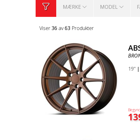
MÆRKE
MODEL
Viser
36
av
63
Produkter
AB
BRO
19"
Begynd
13