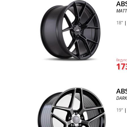
AB
MATT
18"
Begynd
17
AB
DARK
19"