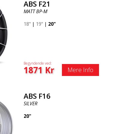
ABS F21
MATT BP-M
18"
|
19"
|
20"
Begyndende ved:
1871
Kr
Mere Info
ABS F16
SILVER
20"