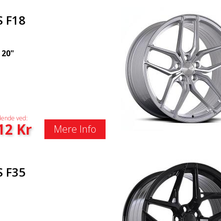
S F18
|
20"
ende ved:
12
Kr
Mere Info
S F35