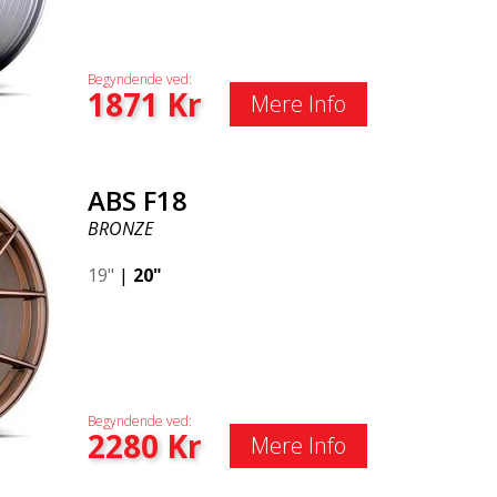
Begyndende ved:
1871
Kr
Mere Info
ABS F18
BRONZE
19"
|
20"
Begyndende ved:
2280
Kr
Mere Info