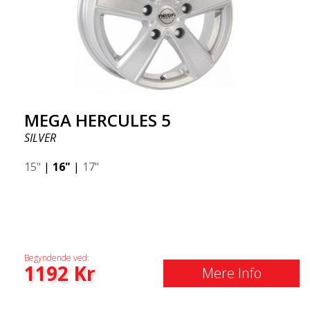
MEGA HERCULES 5
SILVER
15"
|
16"
|
17"
Begyndende ved:
1192
Kr
Mere Info