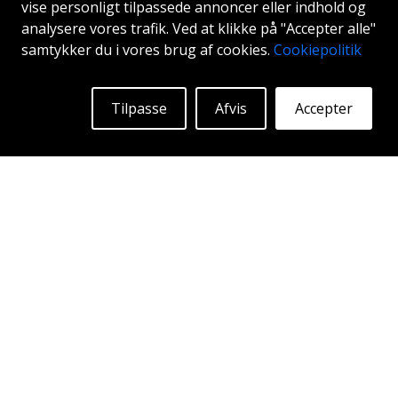
2007
Kr
Mere Info
vise personligt tilpassede annoncer eller indhold og
analysere vores trafik. Ved at klikke på "Accepter alle"
samtykker du i vores brug af cookies.
Cookiepolitik
Tilpasse
Afvis
Accepter
ABS F23
BRONZE
19"
|
20"