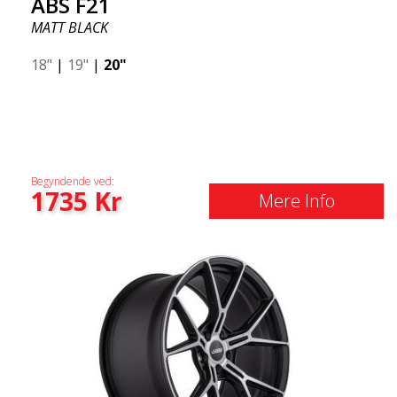
ABS F21
MATT BLACK
18"
|
19"
|
20"
Begyndende ved:
1735
Kr
Mere Info