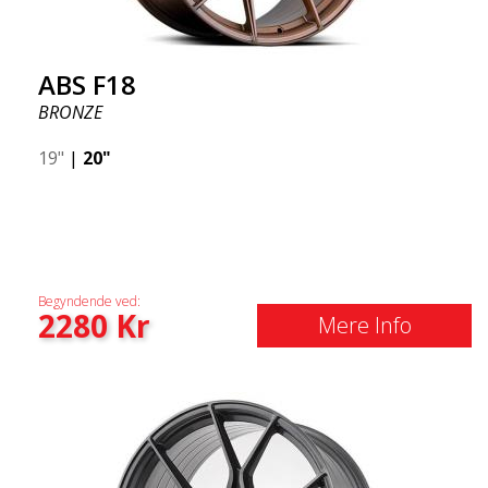
ABS F18
BRONZE
19"
|
20"
Begyndende ved:
2280
Kr
Mere Info