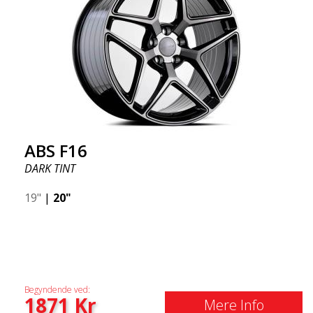
ABS F16
DARK TINT
19"
|
20"
Begyndende ved:
1871
Kr
Mere Info