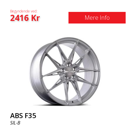
Begyndende ved:
2416
Kr
Mere Info
ABS F35
SIL-B