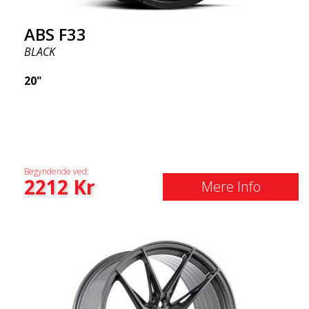
ABS F33
BLACK
20"
Begyndende ved:
2212
Kr
Mere Info