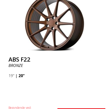
ABS F22
BRONZE
19"
|
20"
Begyndende ved: