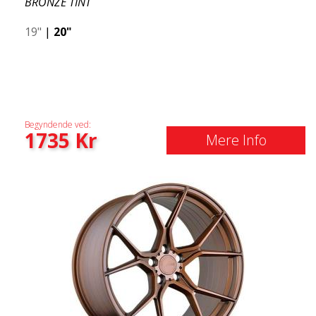
BRONZE TINT
19"
|
20"
Begyndende ved:
1735
Kr
Mere Info