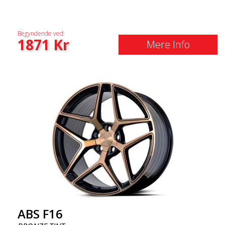
Begyndende ved:
1871
Kr
Mere Info
ABS F16