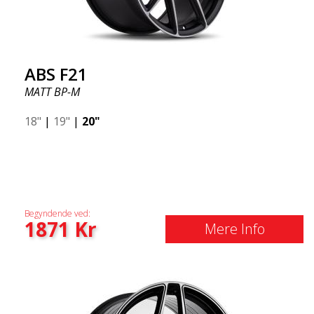
ABS F21
MATT BP-M
18"
|
19"
|
20"
Begyndende ved:
1871
Kr
Mere Info