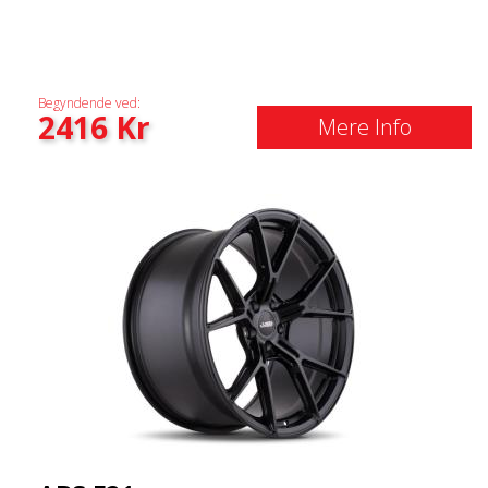
Begyndende ved:
2416
Kr
Mere Info