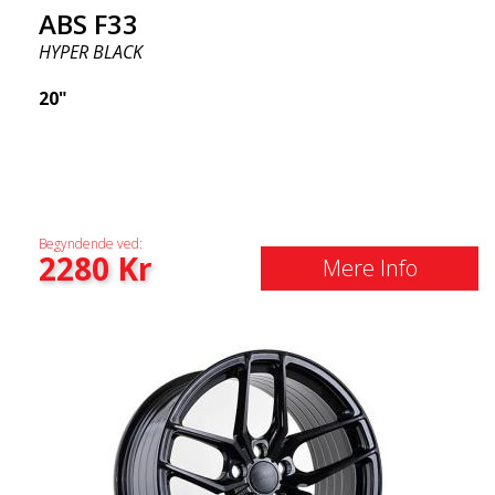
ABS F33
HYPER BLACK
20"
Begyndende ved:
2280
Kr
Mere Info