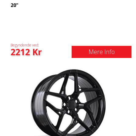
20"
Begyndende ved:
2212
Kr
Mere Info