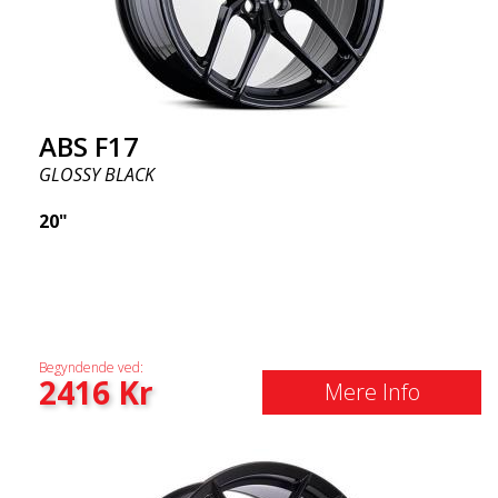
ABS F17
GLOSSY BLACK
20"
Begyndende ved:
2416
Kr
Mere Info