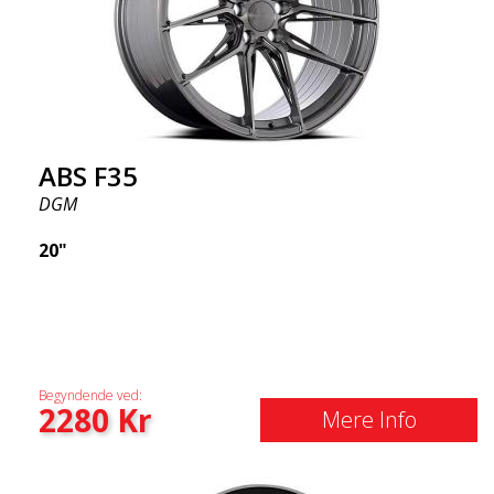
ABS F35
DGM
20"
Begyndende ved:
2280
Kr
Mere Info