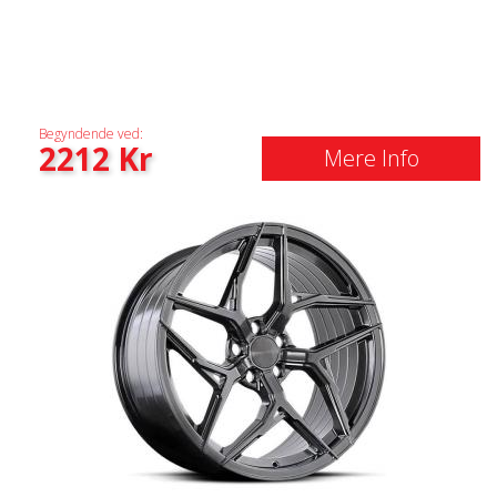
Begyndende ved:
2212
Kr
Mere Info