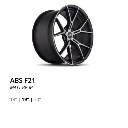
ABS F21
MATT BP-M
18"
|
19"
|
20"