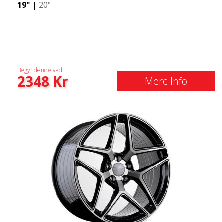
19"
|
20"
Begyndende ved:
2348
Kr
Mere Info