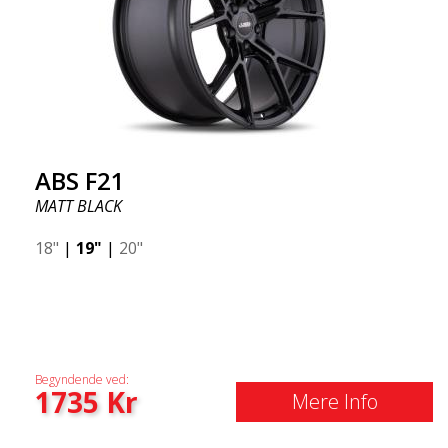
ABS F21
MATT BLACK
18"
|
19"
|
20"
Begyndende ved:
1735
Kr
Mere Info