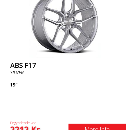
ABS F17
SILVER
19"
Begyndende ved:
2212
Kr
Mere Info