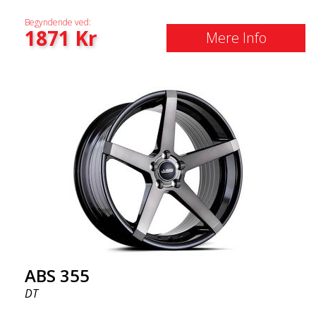
Begyndende ved:
1871
Kr
Mere Info
ABS 355
DT