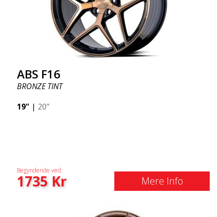
ABS F16
BRONZE TINT
19"
|
20"
Begyndende ved:
1735
Kr
Mere Info