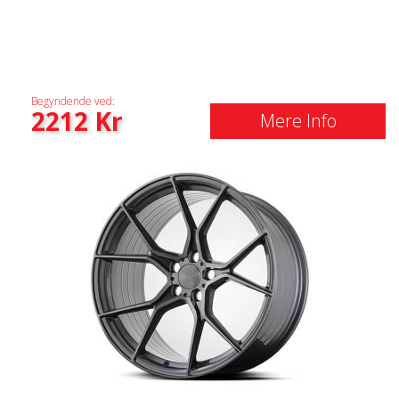
Begyndende ved:
2212
Kr
Mere Info