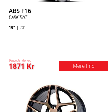
ABS F16
DARK TINT
19"
|
20"
Begyndende ved:
1871
Kr
Mere Info