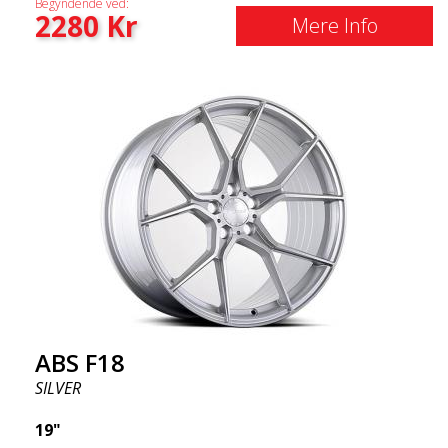
Begyndende ved:
2280
Kr
Mere Info
ABS F18
SILVER
19"