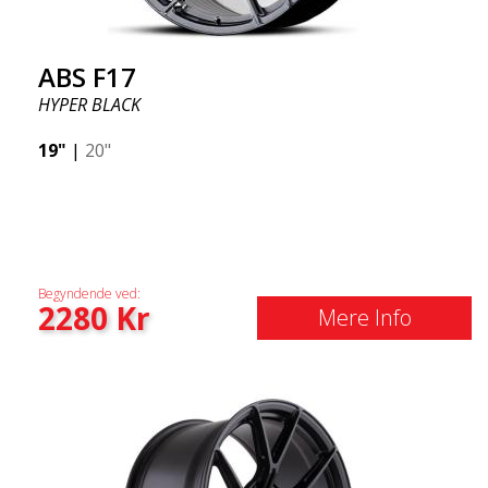
ABS F17
HYPER BLACK
19"
|
20"
Begyndende ved:
2280
Kr
Mere Info