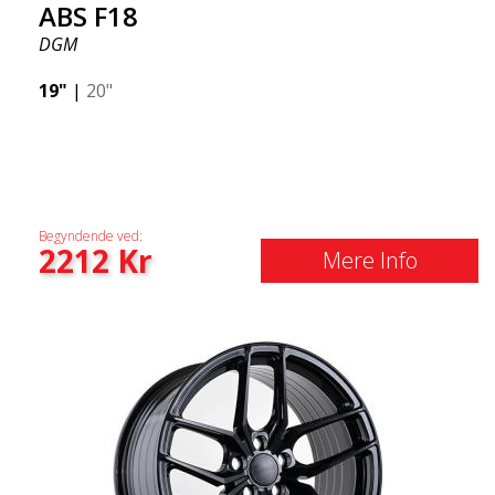
ABS F18
DGM
19"
|
20"
Begyndende ved:
2212
Kr
Mere Info