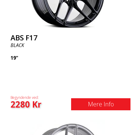
ABS F17
BLACK
19"
Begyndende ved:
2280
Kr
Mere Info