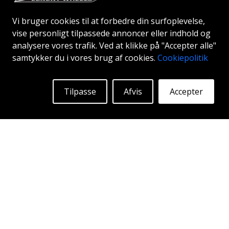
Vi bruger cookies til at forbedre din surfoplevelse,
vise personligt tilpassede annoncer eller indhold og
analysere vores trafik. Ved at klikke på "Accepter alle"
ABS F35
samtykker du i vores brug af cookies.
Cookiepolitik
SILVER
19"
Tilpasse
Afvis
Accepter
Begyndende ved:
1396
Kr
Mere Info