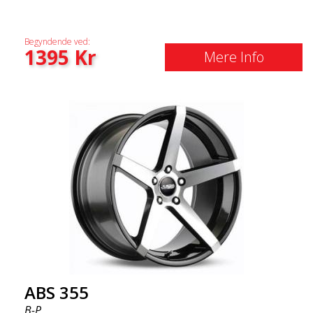
Begyndende ved:
1395
Kr
Mere Info
ABS 355
B-P