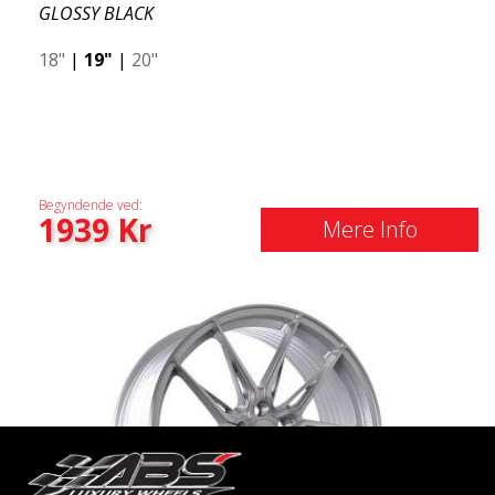
GLOSSY BLACK
18"
|
19"
|
20"
Begyndende ved:
1939
Kr
Mere Info