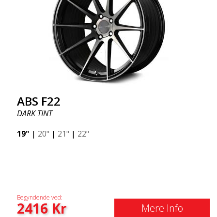
ABS F22
DARK TINT
19"
|
20"
|
21"
|
22"
Begyndende ved:
2416
Kr
Mere Info