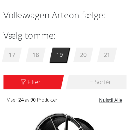
Volkswagen Arteon fælge:
Vælg tomme:
17
18
19
20
21
Filter
Sortér
Viser
24
av
90
Produkter
Nulstil Alle