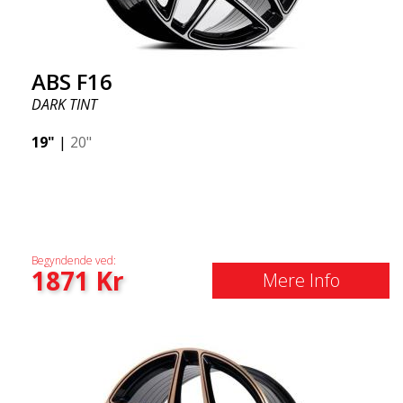
ABS F16
DARK TINT
19"
|
20"
Begyndende ved:
1871
Kr
Mere Info