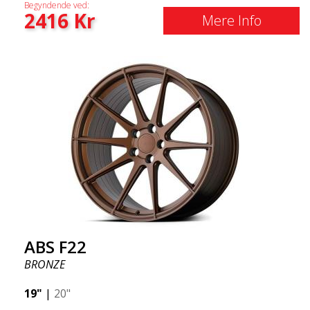
Begyndende ved:
2416
Kr
Mere Info
ABS F22
BRONZE
19"
|
20"