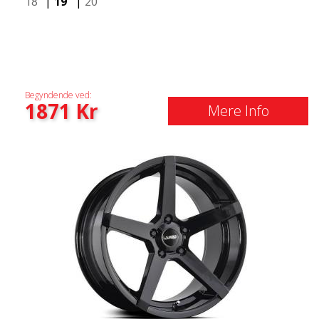
18"
|
19"
|
20"
Begyndende ved:
1871
Kr
Mere Info