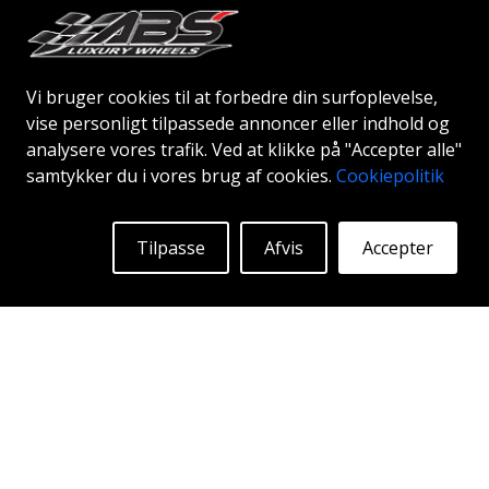
Vi bruger cookies til at forbedre din surfoplevelse,
vise personligt tilpassede annoncer eller indhold og
analysere vores trafik. Ved at klikke på "Accepter alle"
ABS F35
samtykker du i vores brug af cookies.
Cookiepolitik
SILVER
19"
Tilpasse
Afvis
Accepter
Begyndende ved:
1396
Kr
Mere Info