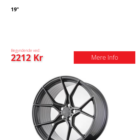
19"
Begyndende ved:
2212
Kr
Mere Info