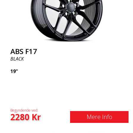
ABS F17
BLACK
19"
Begyndende ved:
2280
Kr
Mere Info