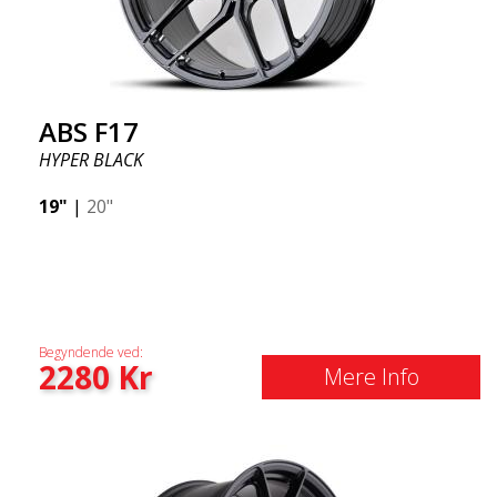
ABS F17
HYPER BLACK
19"
|
20"
Begyndende ved:
2280
Kr
Mere Info