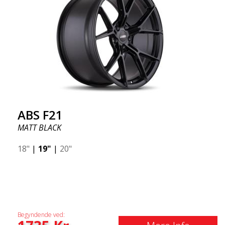
ABS F21
MATT BLACK
18"
|
19"
|
20"
Begyndende ved: