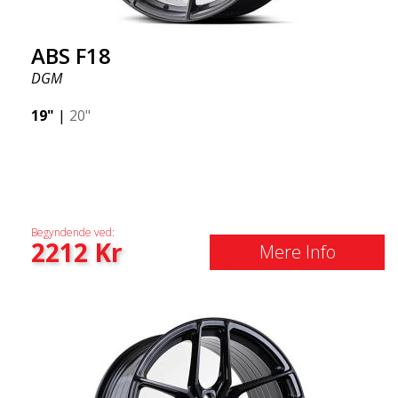
ABS F18
DGM
19"
|
20"
Begyndende ved:
2212
Kr
Mere Info