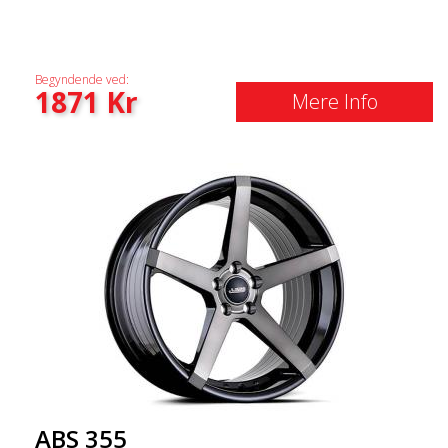
Begyndende ved:
1871
Kr
Mere Info
ABS 355