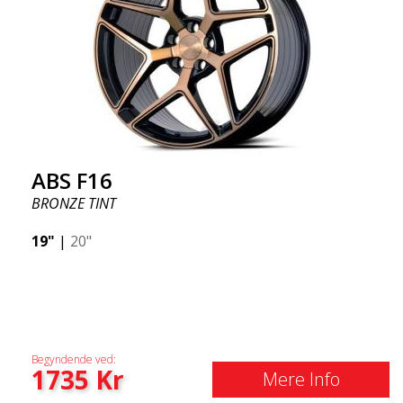
ABS F16
BRONZE TINT
19"
|
20"
Begyndende ved:
1735
Kr
Mere Info