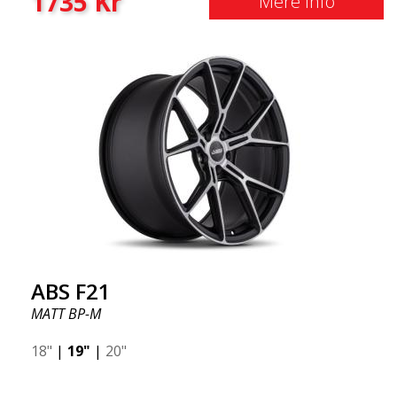
1735
Kr
Mere Info
ABS F21
MATT BP-M
18"
|
19"
|
20"