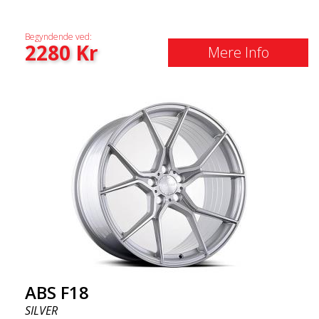
Begyndende ved:
2280
Kr
Mere Info
ABS F18
SILVER