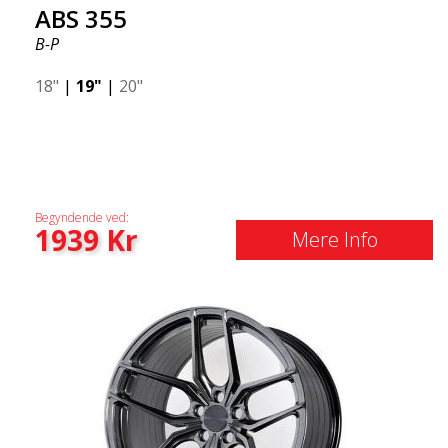
ABS 355
B-P
18"
|
19"
|
20"
Begyndende ved:
1939
Kr
Mere Info