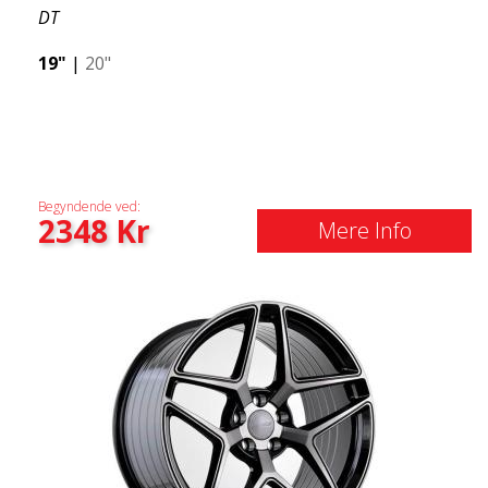
DT
19"
|
20"
Begyndende ved:
2348
Kr
Mere Info