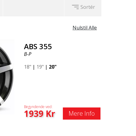
Sortér
Nulstil Alle
ABS 355
B-P
18"
|
19"
|
20"
Begyndende ved:
1939
Kr
Mere Info