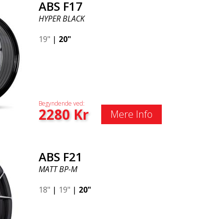
ABS F17
HYPER BLACK
19"
|
20"
Begyndende ved:
2280
Kr
Mere Info
ABS F21
MATT BP-M
18"
|
19"
|
20"