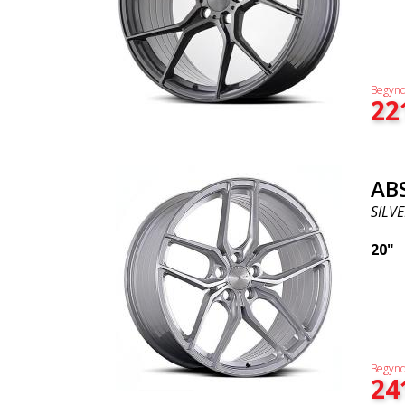
Begynd
22
AB
SILV
20"
Begynd
24