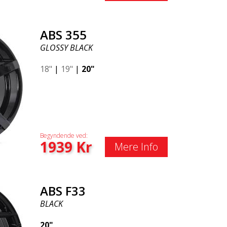
ABS 355
GLOSSY BLACK
18"
|
19"
|
20"
Begyndende ved:
1939
Kr
Mere Info
ABS F33
BLACK
20"