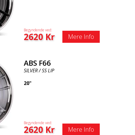
Begyndende ved:
2620
Kr
Mere Info
ABS F66
SILVER / SS LIP
20"
Begyndende ved:
2620
Kr
Mere Info