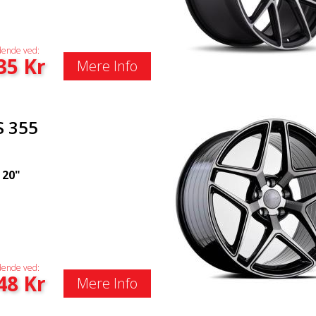
ende ved:
35
Kr
Mere Info
S 355
|
20"
ende ved:
48
Kr
Mere Info