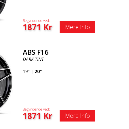
Begyndende ved:
1871
Kr
Mere Info
ABS F16
DARK TINT
19"
|
20"
Begyndende ved:
1871
Kr
Mere Info