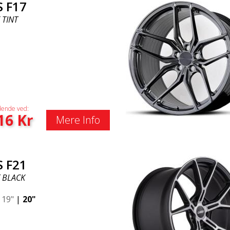
S F17
 TINT
ende ved:
16
Kr
Mere Info
S F21
 BLACK
|
19"
|
20"