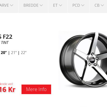
FARVE
BREDDE
ET
PCD
CB
S F22
 TINT
|
20"
|
21"
|
22"
ende ved:
16
Kr
Mere Info