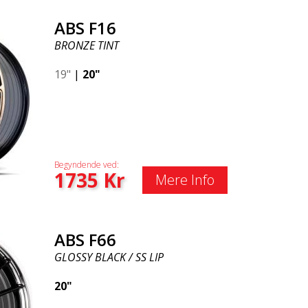
ABS F16
BRONZE TINT
19"
|
20"
Begyndende ved:
1735
Kr
Mere Info
ABS F66
GLOSSY BLACK / SS LIP
20"