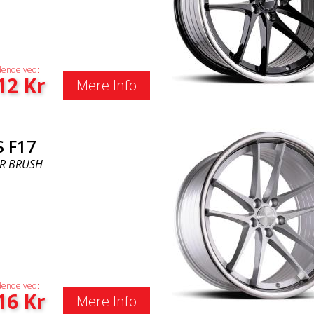
ende ved:
12
Kr
Mere Info
S F17
ER BRUSH
ende ved:
16
Kr
Mere Info