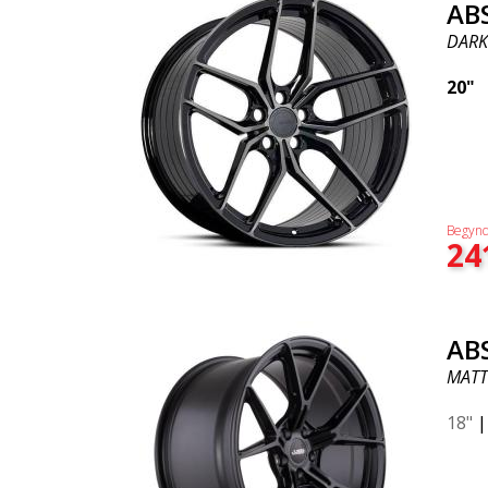
AB
DARK
20"
Begynd
24
AB
MATT
18"