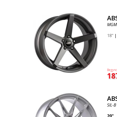
AB
MGM
18"
Begynd
18
AB
SIL-B
20"