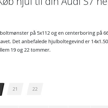
Køb hjul til din Audi S7 he
et boltmønster på 5x112 og en centerboring på 
l navet. Det anbefalede hjulboltegevind er 14x1.5
ellem 19 og 22 tommer.
21
22