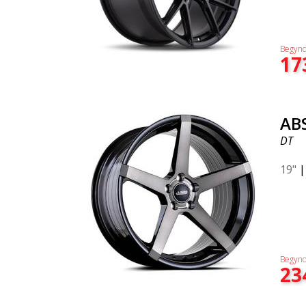
Begynd
17
AB
DT
19"
Begynd
23