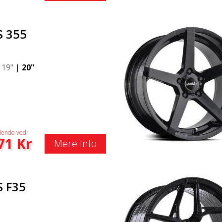
S 355
|
19"
|
20"
ende ved:
71
Kr
Mere Info
S F35