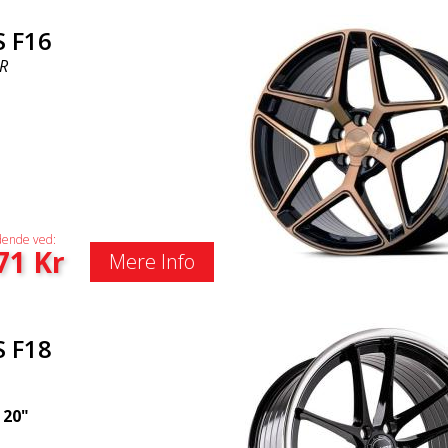
S F16
R
ende ved:
71
Kr
Mere Info
S F18
|
20"