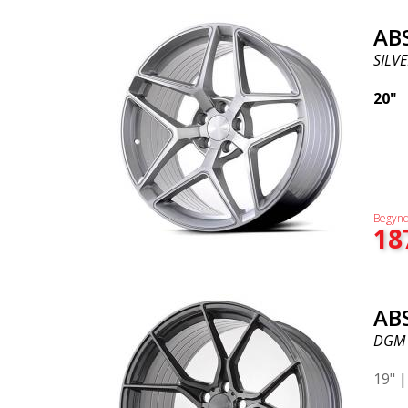
AB
SILVE
20"
Begynd
18
AB
DGM
19"