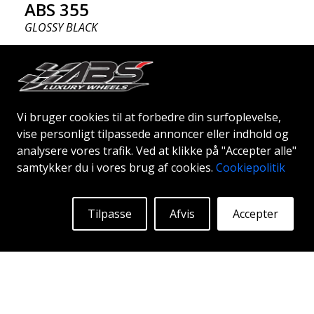
ABS 355
GLOSSY BLACK
18"
|
19"
|
20"
Vi bruger cookies til at forbedre din surfoplevelse,
vise personligt tilpassede annoncer eller indhold og
analysere vores trafik. Ved at klikke på "Accepter alle"
Begyndende ved:
1939
Kr
Mere Info
samtykker du i vores brug af cookies.
Cookiepolitik
Tilpasse
Afvis
Accepter