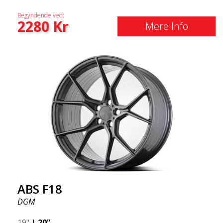
Begyndende ved:
2280
Kr
Mere Info
ABS F18
DGM
19"
|
20"