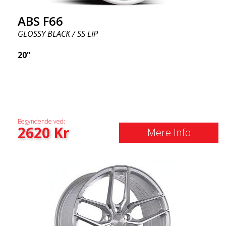
ABS F66
GLOSSY BLACK / SS LIP
20"
Begyndende ved:
2620
Kr
Mere Info