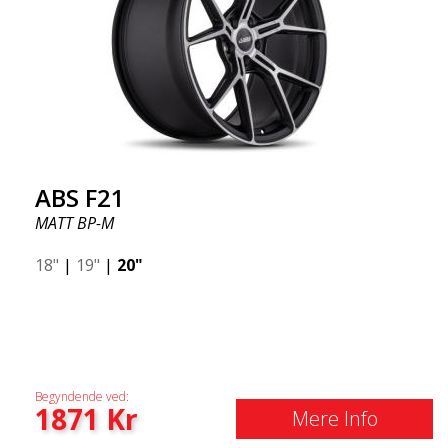
ABS F21
MATT BP-M
18"
|
19"
|
20"
Begyndende ved:
1871
Kr
Mere Info