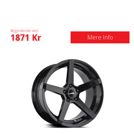
Begyndende ved:
1871
Kr
Mere Info