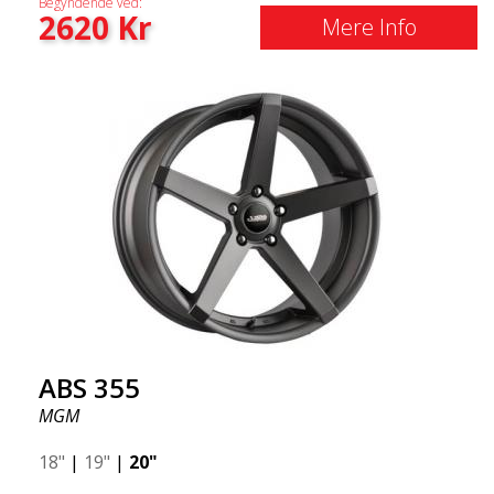
Begyndende ved:
2620
Kr
Mere Info
ABS 355
MGM
18"
|
19"
|
20"