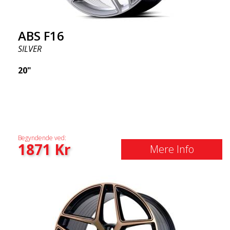
ABS F16
SILVER
20"
Begyndende ved:
1871
Kr
Mere Info