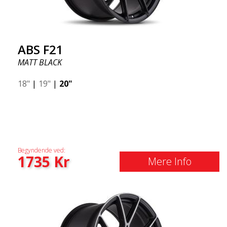
ABS F21
MATT BLACK
18"
|
19"
|
20"
Begyndende ved:
1735
Kr
Mere Info