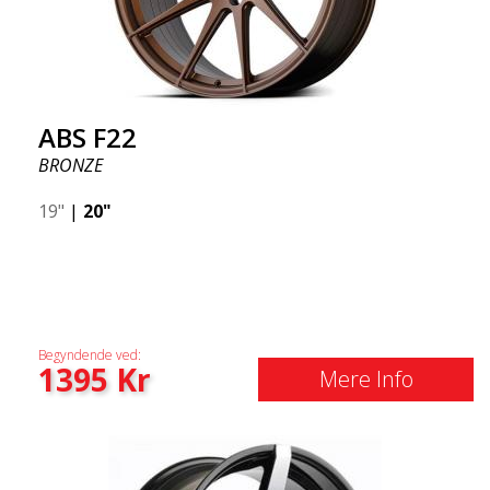
ABS F22
BRONZE
19"
|
20"
Begyndende ved:
1395
Kr
Mere Info