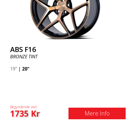
ABS F16
BRONZE TINT
19"
|
20"
Begyndende ved:
1735
Kr
Mere Info