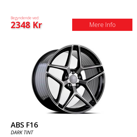
Begyndende ved:
2348
Kr
Mere Info
ABS F16
DARK TINT