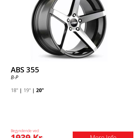
ABS 355
B-P
18"
|
19"
|
20"
Begyndende ved:
1939
Kr
Mere Info