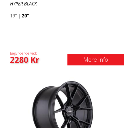
HYPER BLACK
19"
|
20"
Begyndende ved:
2280
Kr
Mere Info