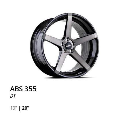
ABS 355
DT
19"
|
20"