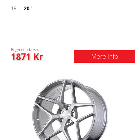
19"
|
20"
Begyndende ved:
1871
Kr
Mere Info