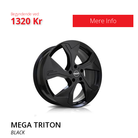
Begyndende ved:
1320
Kr
Mere Info
MEGA TRITON
BLACK