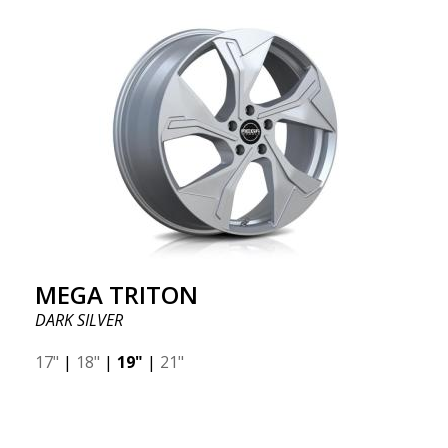
MEGA TRITON
DARK SILVER
17"
|
18"
|
19"
|
21"