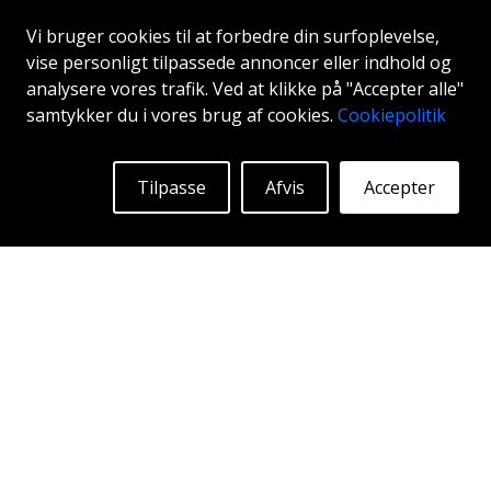
Vi bruger cookies til at forbedre din surfoplevelse,
MEGA CETUS
vise personligt tilpassede annoncer eller indhold og
analysere vores trafik. Ved at klikke på "Accepter alle"
ANTHRACITE GREY
samtykker du i vores brug af cookies.
Cookiepolitik
17"
|
18"
|
19"
Tilpasse
Afvis
Accepter
Begyndende ved:
1243
Kr
Mere Info