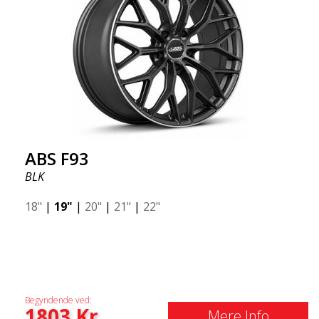
ABS F93
BLK
18"
|
19"
|
20"
|
21"
|
22"
Begyndende ved:
1803
Kr
Mere Info