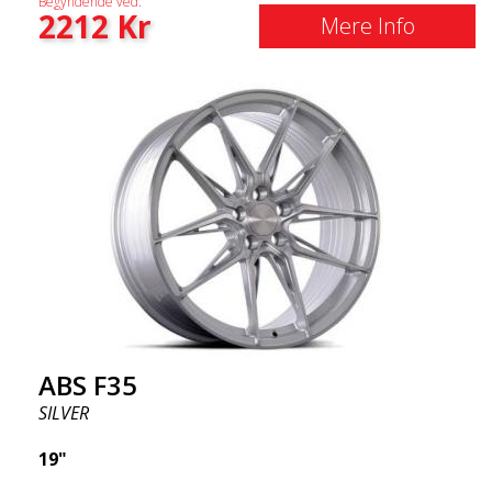
Begyndende ved:
2212
Kr
Mere Info
ABS F35
SILVER
19"