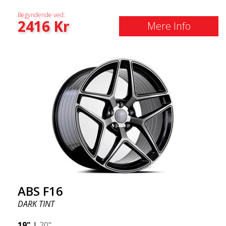
Begyndende ved:
2416
Kr
Mere Info
ABS F16
DARK TINT
19"
|
20"