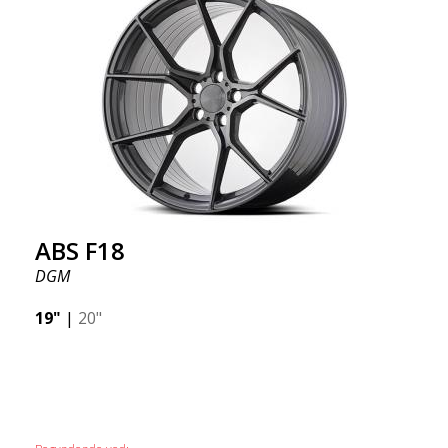
ABS F18
DGM
19"
|
20"