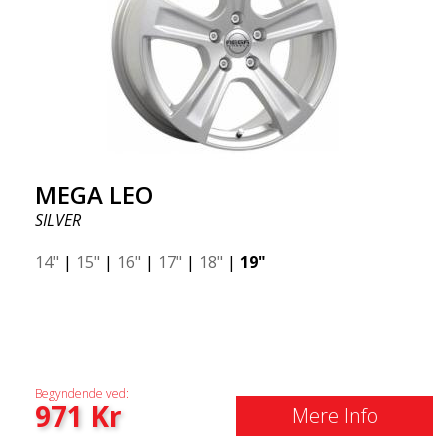
MEGA LEO
SILVER
14"
|
15"
|
16"
|
17"
|
18"
|
19"
Begyndende ved:
971
Kr
Mere Info