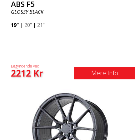
ABS F5
GLOSSY BLACK
19"
|
20"
|
21"
Begyndende ved:
2212
Kr
Mere Info