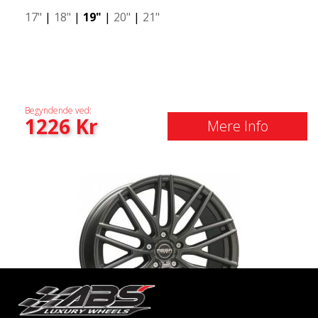
17"
|
18"
|
19"
|
20"
|
21"
Begyndende ved:
1226
Kr
Mere Info