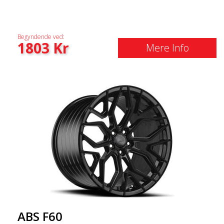
Begyndende ved:
1803
Kr
Mere Info
ABS F60