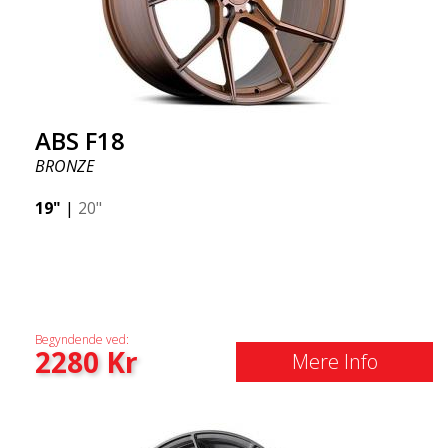
ABS F18
BRONZE
19"
|
20"
Begyndende ved:
2280
Kr
Mere Info