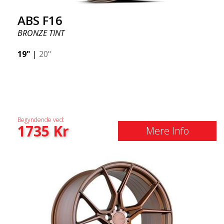
ABS F16
BRONZE TINT
19"
|
20"
Begyndende ved:
1735
Kr
Mere Info