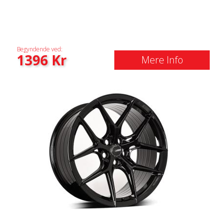
Begyndende ved:
1396
Kr
Mere Info