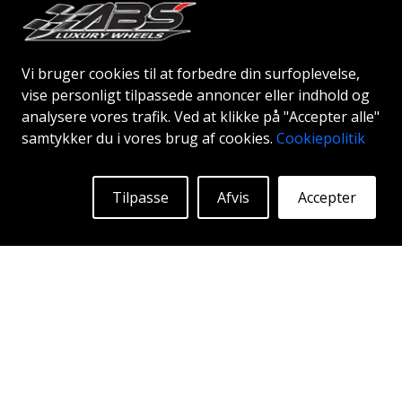
Vi bruger cookies til at forbedre din surfoplevelse,
vise personligt tilpassede annoncer eller indhold og
analysere vores trafik. Ved at klikke på "Accepter alle"
samtykker du i vores brug af cookies.
Cookiepolitik
ABS 355
GLOSSY BLACK
Tilpasse
Afvis
Accepter
18"
|
19"
|
20"
Begyndende ved:
1939
Kr
Mere Info