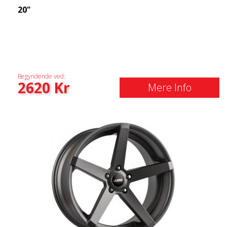
20"
Begyndende ved:
2620
Kr
Mere Info