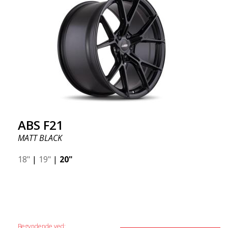
ABS F21
MATT BLACK
18"
|
19"
|
20"
Begyndende ved: