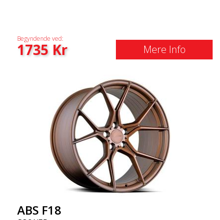
Begyndende ved:
1735
Kr
Mere Info
ABS F18