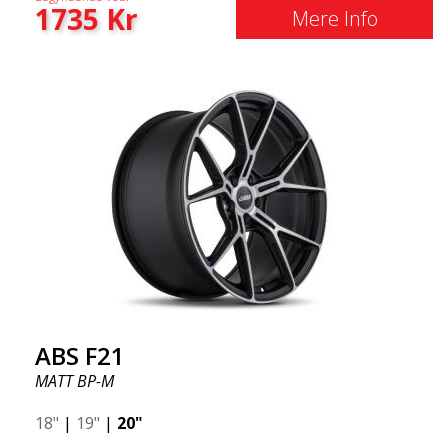
1735
Kr
Mere Info
ABS F21
MATT BP-M
18"
|
19"
|
20"