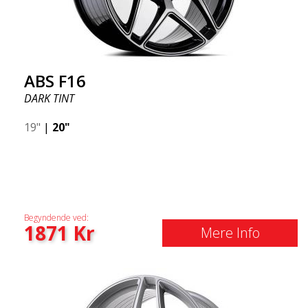
ABS F16
DARK TINT
19"
|
20"
Begyndende ved:
1871
Kr
Mere Info