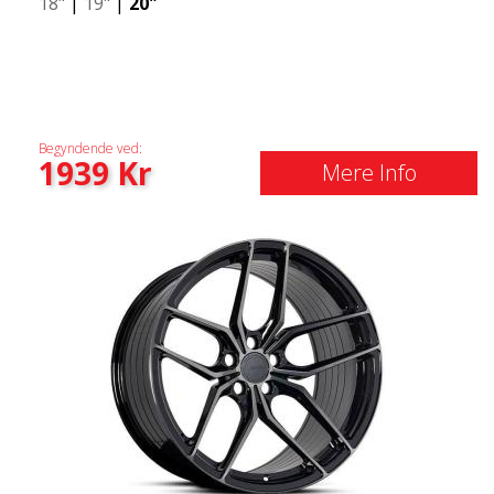
18"
|
19"
|
20"
Begyndende ved:
1939
Kr
Mere Info