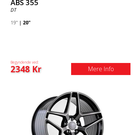
ABS 355
DT
19"
|
20"
Begyndende ved:
2348
Kr
Mere Info