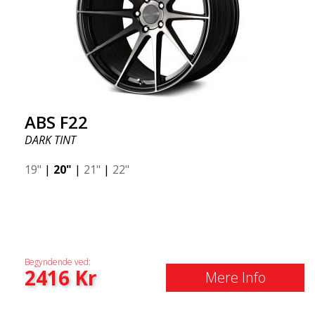
ABS F22
DARK TINT
19"
|
20"
|
21"
|
22"
Begyndende ved:
2416
Kr
Mere Info