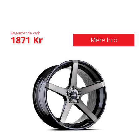
Begyndende ved:
1871
Kr
Mere Info