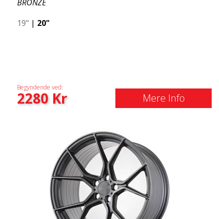
BRONZE
19"
|
20"
Begyndende ved:
2280
Kr
Mere Info