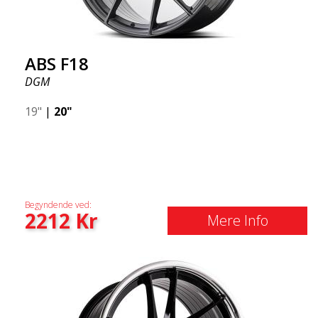
ABS F18
DGM
19"
|
20"
Begyndende ved:
2212
Kr
Mere Info