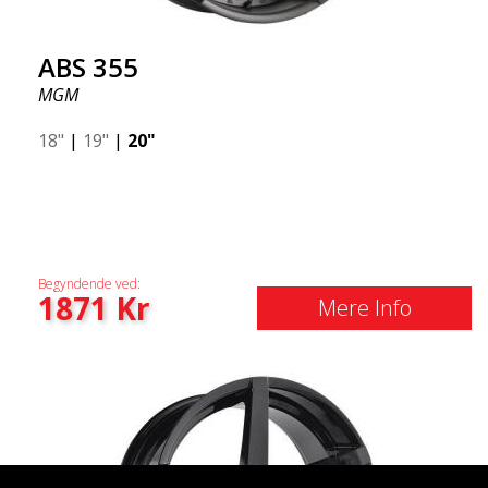
ABS 355
MGM
18"
|
19"
|
20"
Begyndende ved:
1871
Kr
Mere Info