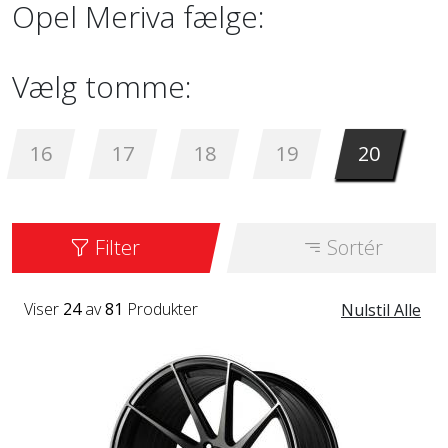
Opel Meriva fælge:
Vælg tomme:
16
17
18
19
20
Filter
Sortér
Viser
24
av
81
Produkter
Nulstil Alle