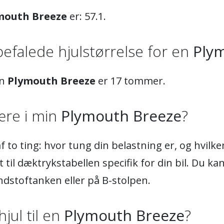
mouth Breeze
er: 57.1.
efalede hjulstørrelse for en
Ply
en
Plymouth Breeze
er 17 tommer.
re i min
Plymouth Breeze
?
 to ting: hvor tung din belastning er, og hvil
 til dæktrykstabellen specifik for din bil. Du ka
ndstoftanken eller på B-stolpen.
hjul til en
Plymouth Breeze
?