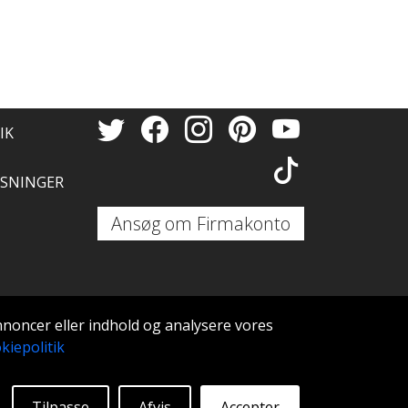
IK
SNINGER
Ansøg om Firmakonto
annoncer eller indhold og analysere vores
kiepolitik
Tilpasse
Afvis
Accepter