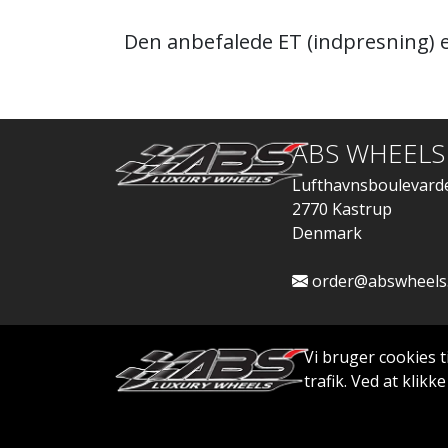
Den anbefalede ET (indpresning) e
ABS WHEELS
Lufthavnsboulevard
2770 Kastrup
Denmark
order@abswheels
Vi bruger cookies t
trafik. Ved at klik