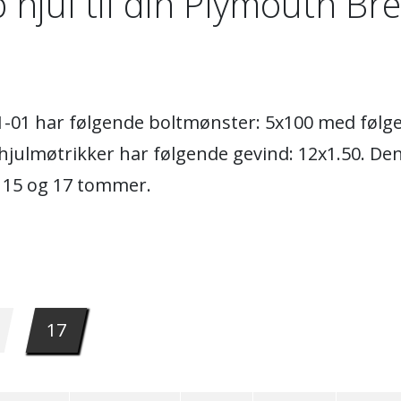
 hjul til din Plymouth Br
01-01 har følgende boltmønster: 5x100 med følge
 hjulmøtrikker har følgende gevind: 12x1.50. D
m 15 og 17 tommer.
17