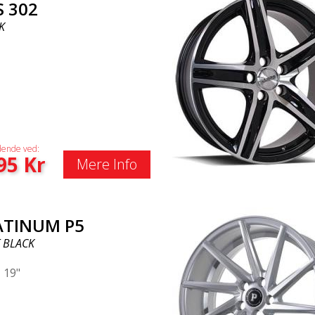
S 302
K
ende ved:
95
Kr
Mere Info
ATINUM P5
 BLACK
|
19"