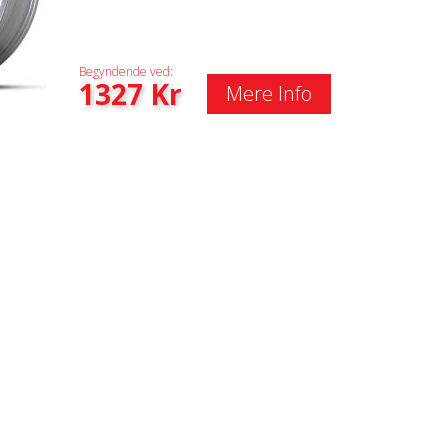
Begyndende ved:
1327
Kr
Mere Info