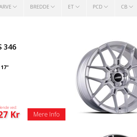
FARVE
BREDDE
ET
PCD
CB
S 346
|
17"
ende ved:
27
Kr
Mere Info