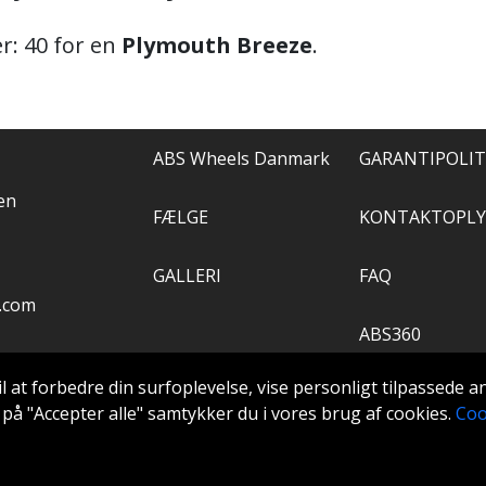
r: 40 for en
Plymouth Breeze
.
ABS Wheels Danmark
GARANTIPOLIT
en
FÆLGE
KONTAKTOPLY
GALLERI
FAQ
.com
ABS360
il at forbedre din surfoplevelse, vise personligt tilpassede 
VÆRKTØJ
ke på "Accepter alle" samtykker du i vores brug af cookies.
Coo
Extra