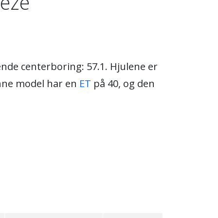
eeze
nde centerboring: 57.1. Hjulene er
enne model har en
ET
på 40, og den