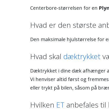
Centerbore-størrelsen for en
Ply
Hvad er den største anb
Den maksimale hjulstørrelse for 
Hvad skal
dæktrykket
væ
Dæktrykket i dine dæk afhænger af
Vi henviser altid først og fremmest
eller trykt på bilen, såsom på bræ
Hvilken
ET
anbefales til 