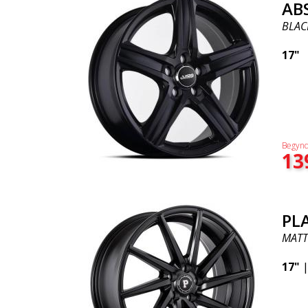
AB
BLAC
17"
Begynd
13
PL
MATT
17"