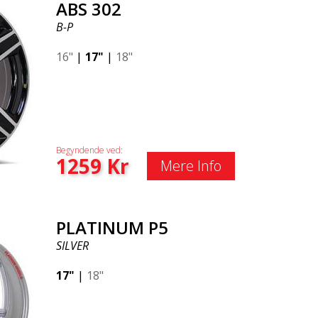
ABS 302
B-P
16"
|
17"
|
18"
Begyndende ved:
1259
Kr
Mere Info
PLATINUM P5
SILVER
17"
|
18"