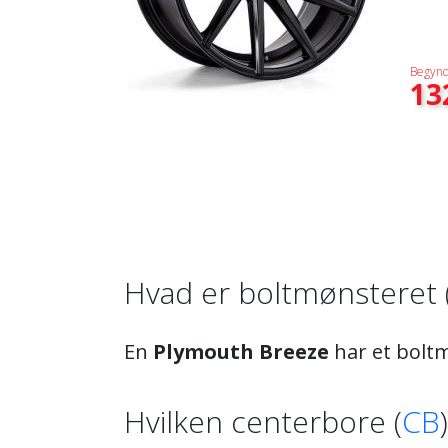
Begynd
13
Hvad er boltmønsteret 
En
Plymouth Breeze
har et bolt
Hvilken centerbore (
CB