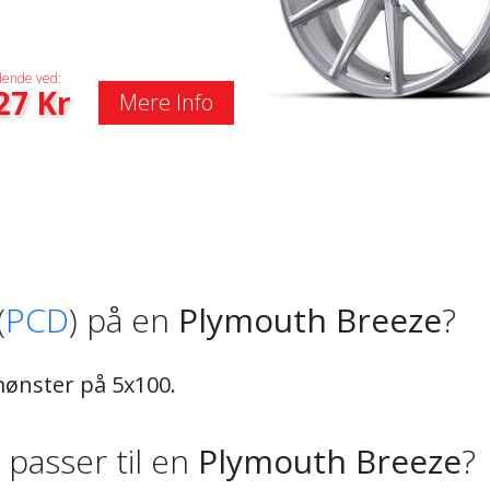
ende ved:
27
Kr
Mere Info
(
PCD
) på en
Plymouth Breeze
?
mønster på 5x100.
) passer til en
Plymouth Breeze
?