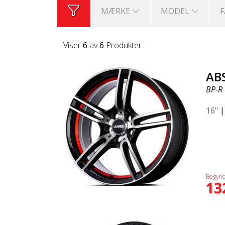
MÆRKE
MODEL
Viser
6
av
6
Produkter
AB
BP-R
16"
Begynd
13