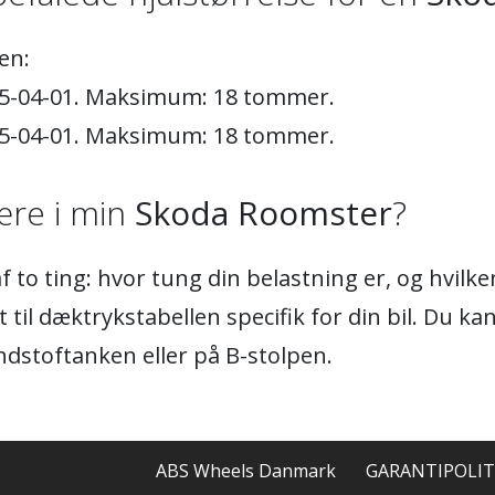
en:
15-04-01. Maksimum: 18 tommer.
15-04-01. Maksimum: 18 tommer.
re i min
Skoda Roomster
?
 to ting: hvor tung din belastning er, og hvil
 til dæktrykstabellen specifik for din bil. Du ka
ndstoftanken eller på B-stolpen.
ABS Wheels Danmark
GARANTIPOLIT