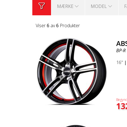
MÆRKE
MODEL
Viser
6
av
6
Produkter
AB
BP-R
16"
Begynd
13