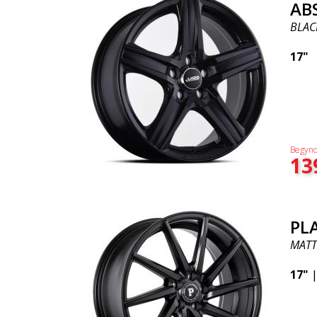
AB
BLAC
17"
Begynd
13
PL
MATT
17"