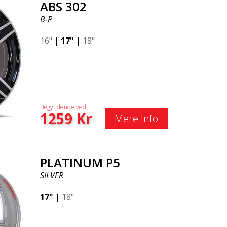
ABS 302
B-P
16"
|
17"
|
18"
Begyndende ved:
1259
Kr
Mere Info
PLATINUM P5
SILVER
17"
|
18"