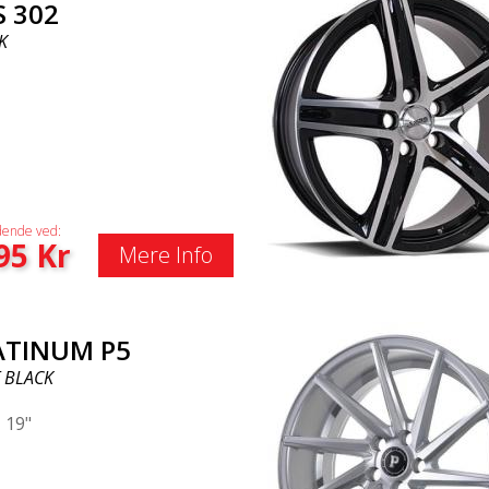
S 302
K
ende ved:
95
Kr
Mere Info
ATINUM P5
 BLACK
|
19"