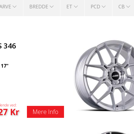
FARVE
BREDDE
ET
PCD
CB
S 346
|
17"
ende ved:
27
Kr
Mere Info