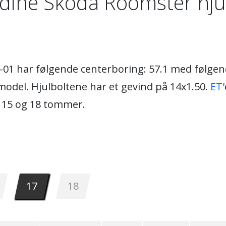
dine Skoda Roomster hju
5-01 har følgende centerboring: 57.1 med følgen
odel. Hjulboltene har et gevind på 14x1.50.
ET
m 15 og 18 tommer.
17
18