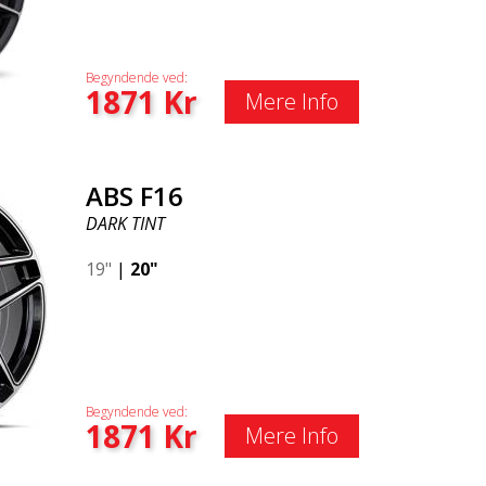
Begyndende ved:
1871
Kr
Mere Info
ABS F16
DARK TINT
19"
|
20"
Begyndende ved:
1871
Kr
Mere Info