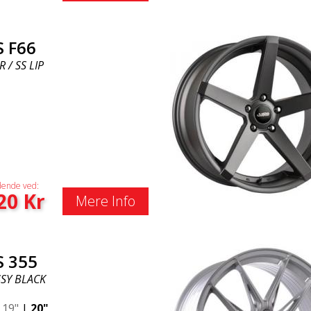
S F66
R / SS LIP
ende ved:
20
Kr
Mere Info
S 355
SY BLACK
|
19"
|
20"