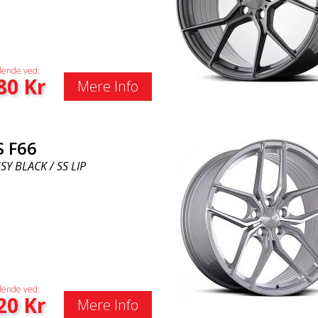
ende ved:
80
Kr
Mere Info
S F66
Y BLACK / SS LIP
ende ved:
20
Kr
Mere Info