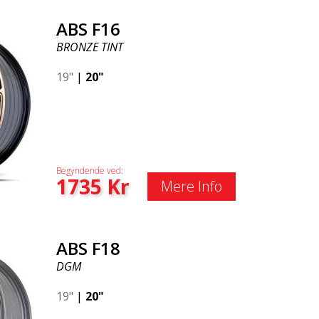
ABS F16
BRONZE TINT
19"
|
20"
Begyndende ved:
1735
Kr
Mere Info
ABS F18
DGM
19"
|
20"