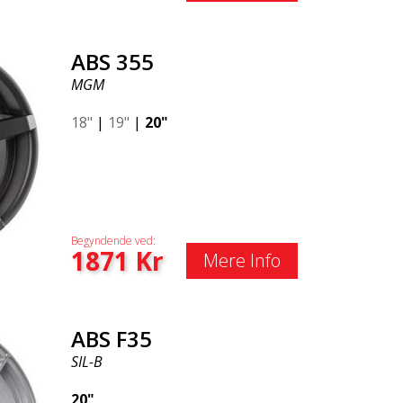
ABS 355
MGM
18"
|
19"
|
20"
Begyndende ved:
1871
Kr
Mere Info
ABS F35
SIL-B
20"