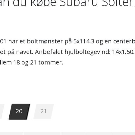
an du købe Subaru Solterr
4-01 har et boltmønster på 5x114.3 og en center
ulet på navet. Anbefalet hjulboltegevind: 14x1.
ellem 18 og 21 tommer.
20
21