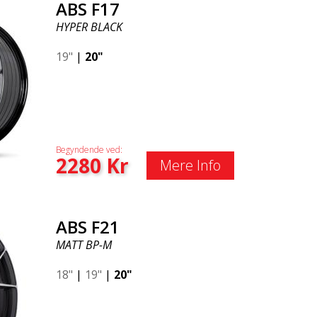
ABS F17
HYPER BLACK
19"
|
20"
Begyndende ved:
2280
Kr
Mere Info
ABS F21
MATT BP-M
18"
|
19"
|
20"