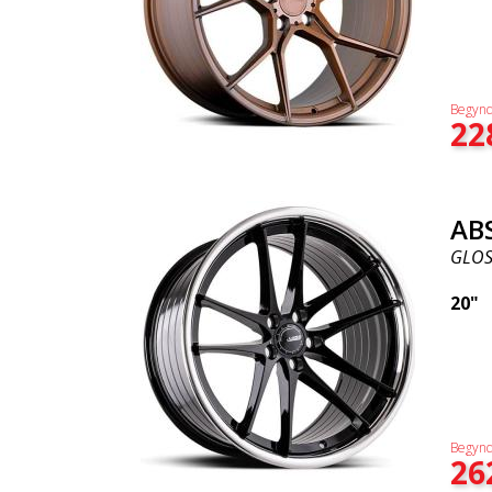
Begynd
22
AB
GLOSS
20"
Begynd
26