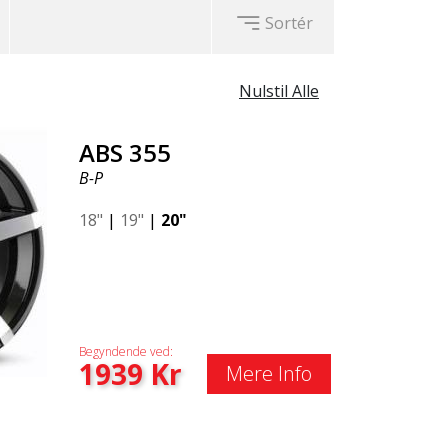
Sortér
Nulstil Alle
ABS 355
B-P
18"
|
19"
|
20"
Begyndende ved:
1939
Kr
Mere Info