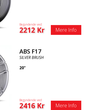
Begyndende ved:
2212
Kr
Mere Info
ABS F17
SILVER BRUSH
20"
Begyndende ved:
2416
Kr
Mere Info