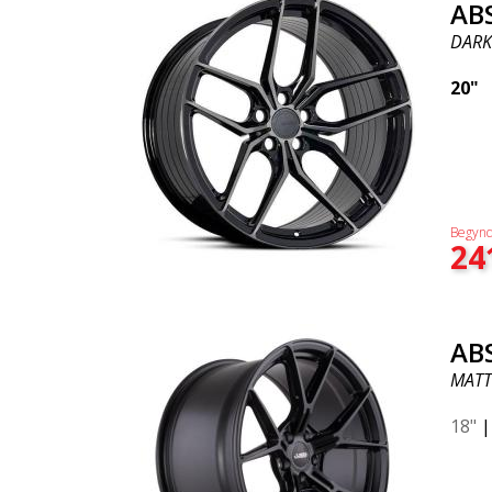
AB
DARK
20"
Begynd
24
AB
MATT
18"