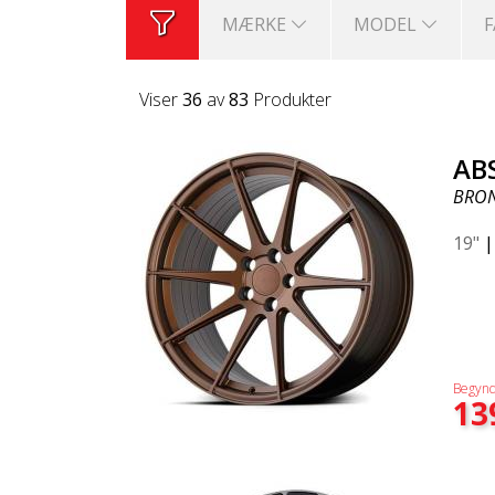
MÆRKE
MODEL
Viser
36
av
83
Produkter
AB
BRO
19"
Begynd
13