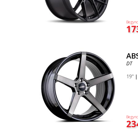
Begynd
17
AB
DT
19"
Begynd
23