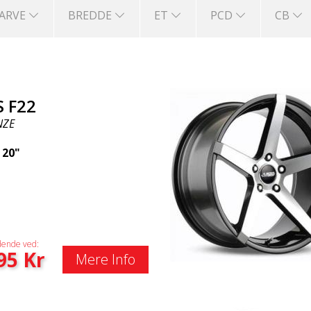
FARVE
BREDDE
ET
PCD
CB
S F22
NZE
|
20"
ende ved:
95
Kr
Mere Info