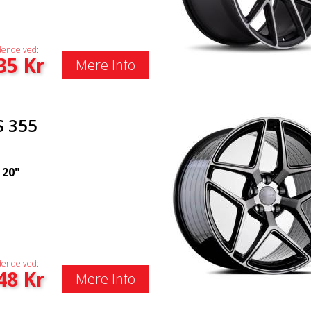
ende ved:
35
Kr
Mere Info
S 355
|
20"
ende ved:
48
Kr
Mere Info