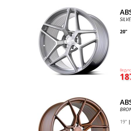
AB
SILVE
20"
Begynd
18
AB
BRO
19"