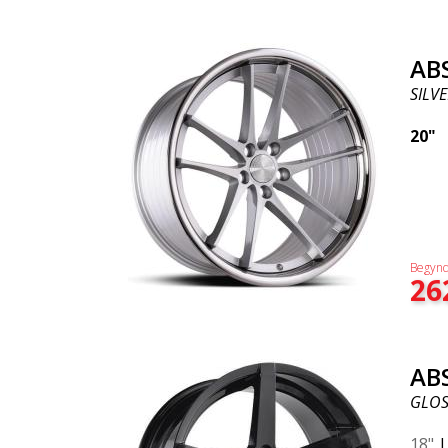
AB
SILVE
20"
Begynd
26
AB
GLOS
18"