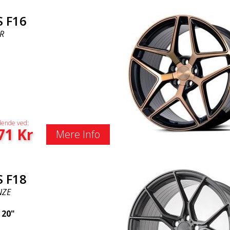
S F16
R
ende ved:
71
Kr
Mere Info
S F18
NZE
|
20"