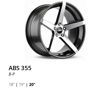
ABS 355
B-P
18"
|
19"
|
20"