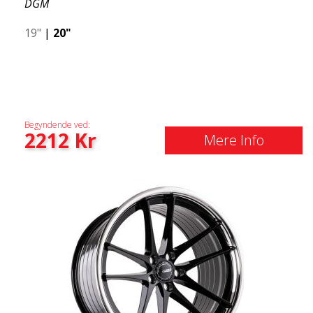
DGM
19"
|
20"
Begyndende ved:
2212
Kr
Mere Info