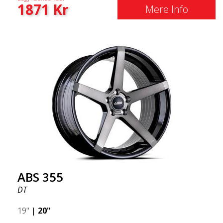
1871
Kr
Mere Info
ABS 355
DT
19"
|
20"