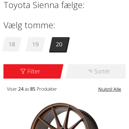
Toyota Sienna fælge:
Vælg tomme:
18
19
20
Filter
Sortér
Viser
24
av
85
Produkter
Nulstil Alle