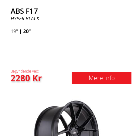
ABS F17
HYPER BLACK
19"
|
20"
Begyndende ved:
2280
Kr
Mere Info