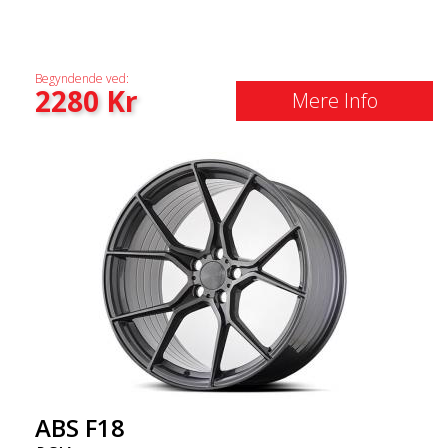
Begyndende ved:
2280
Kr
Mere Info
ABS F18