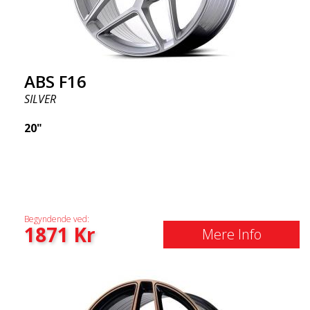
ABS F16
SILVER
20"
Begyndende ved:
1871
Kr
Mere Info