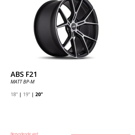
ABS F21
MATT BP-M
18"
|
19"
|
20"
Begyndende ved: