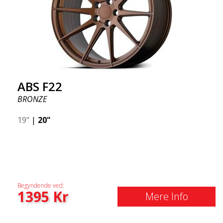
ABS F22
BRONZE
19"
|
20"
Begyndende ved:
1395
Kr
Mere Info