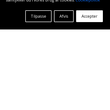
samtykker du i vores brug af cookies.
Cookiepolitik
18"
|
19"
|
20"
Tilpasse
Afvis
Accepter
Begyndende ved:
1871
Kr
Mere Info