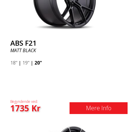
ABS F21
MATT BLACK
18"
|
19"
|
20"
Begyndende ved:
1735
Kr
Mere Info