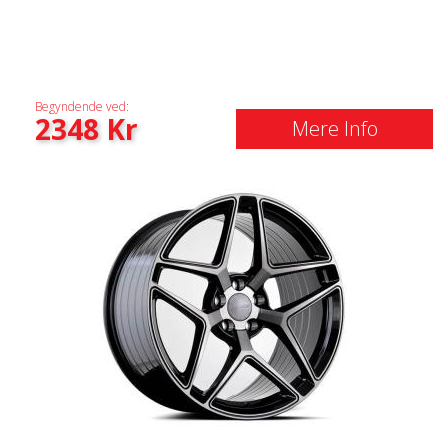
Begyndende ved:
2348
Kr
Mere Info