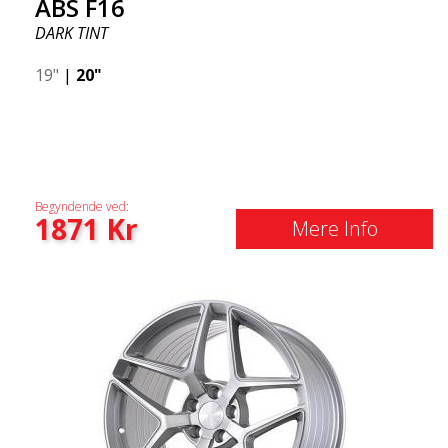
ABS F16
DARK TINT
19"
|
20"
Begyndende ved:
1871
Kr
Mere Info