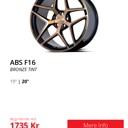
ABS F16
BRONZE TINT
19"
|
20"
Begyndende ved:
1735
Kr
Mere Info