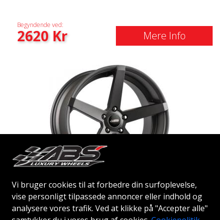
Begyndende ved:
2620
Kr
Mere Info
Vi bruger cookies til at forbedre din surfoplevelse,
ABS 355
vise personligt tilpassede annoncer eller indhold og
analysere vores trafik. Ved at klikke på "Accepter alle"
MGM