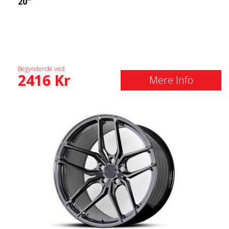
20"
Begyndende ved:
2416
Kr
Mere Info