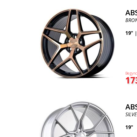
AB
BRON
19"
Begynd
17
AB
SILVE
19"