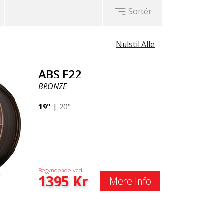
Sortér
Nulstil Alle
ABS F22
BRONZE
19"
|
20"
Begyndende ved:
1395
Kr
Mere Info