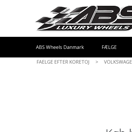
ABS Wheels Danmark
FÆLGE
FAELGE EFTER KORETOJ
>
VOLKSWAG