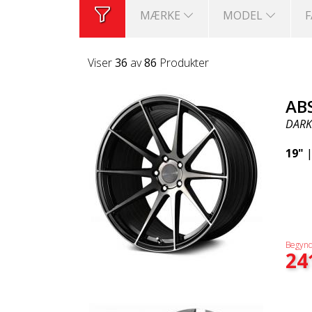
MÆRKE
MODEL
Viser
36
av
86
Produkter
AB
DARK
19"
Begynd
24