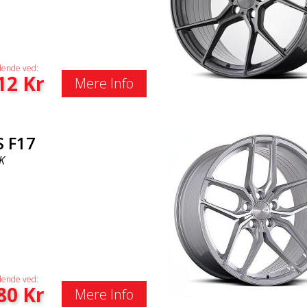
ende ved:
12
Kr
Mere Info
S F17
K
ende ved:
80
Kr
Mere Info