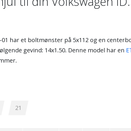
jul til din Volkswagen ID
-01 har et boltmønster på 5x112 og en centerbor
 følgende gevind: 14x1.50. Denne model har en
E
ommer.
21