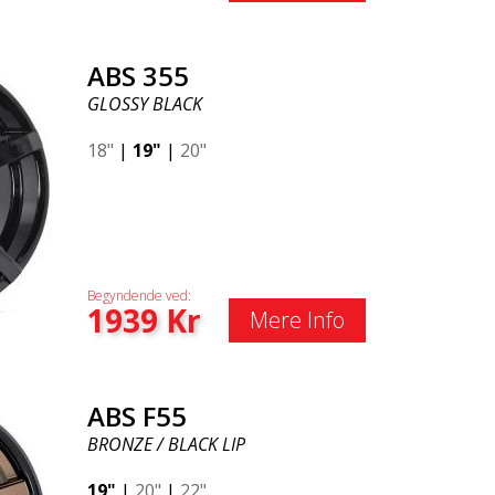
ABS 355
GLOSSY BLACK
18"
|
19"
|
20"
Begyndende ved:
1939
Kr
Mere Info
ABS F55
BRONZE / BLACK LIP
19"
|
20"
|
22"