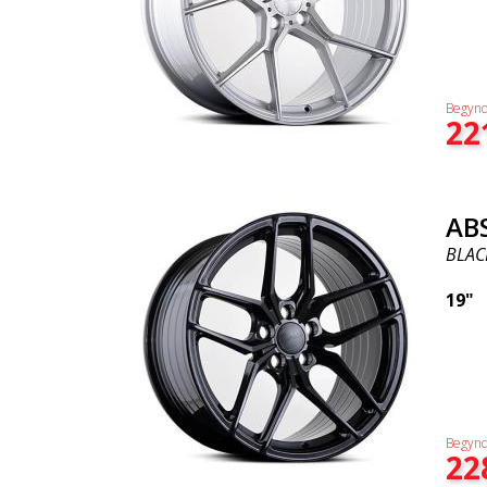
Begynd
22
AB
BLAC
19"
Begynd
22