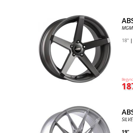
AB
MGM
18"
Begynd
18
AB
SILVE
19"