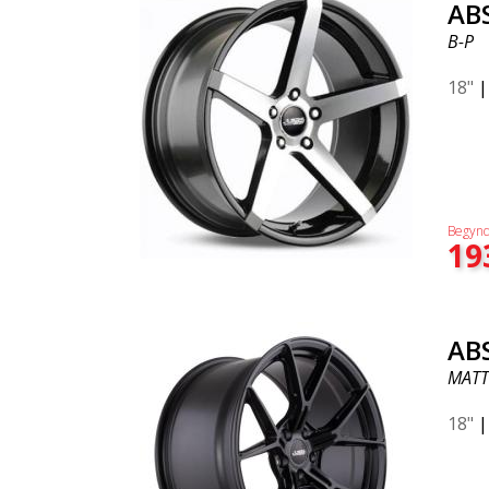
AB
B-P
18"
Begynd
19
AB
MATT
18"