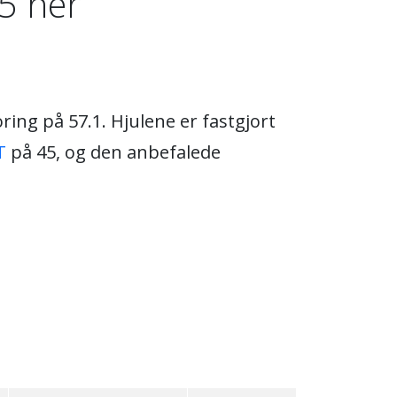
.5 her
ing på 57.1. Hjulene er fastgjort
T
på 45, og den anbefalede