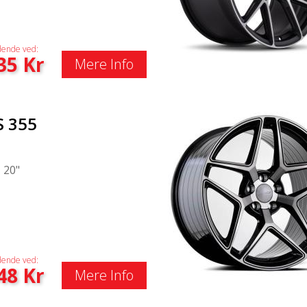
ende ved:
35
Kr
Mere Info
S 355
|
20"
ende ved:
48
Kr
Mere Info