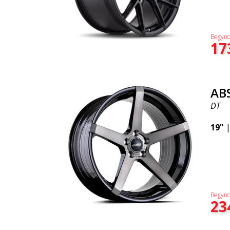
Begynd
17
AB
DT
19"
Begynd
23