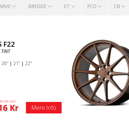
FARVE
BREDDE
ET
PCD
CB
S F22
 TINT
|
20"
|
21"
|
22"
ende ved:
16
Kr
Mere Info