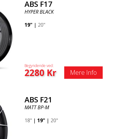
ABS F17
HYPER BLACK
19"
|
20"
Begyndende ved:
2280
Kr
Mere Info
ABS F21
MATT BP-M
18"
|
19"
|
20"