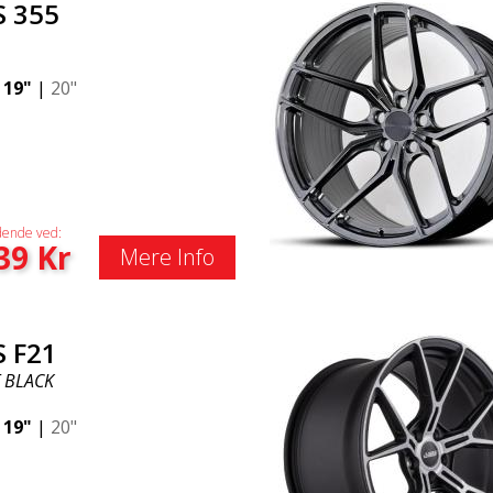
S 355
|
19"
|
20"
ende ved:
39
Kr
Mere Info
S F21
 BLACK
|
19"
|
20"