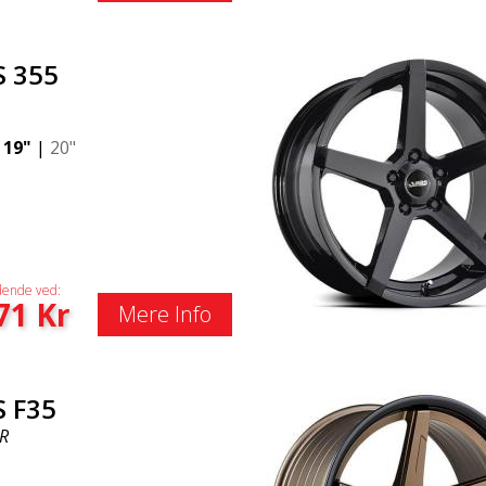
S 355
|
19"
|
20"
ende ved:
71
Kr
Mere Info
S F35
R