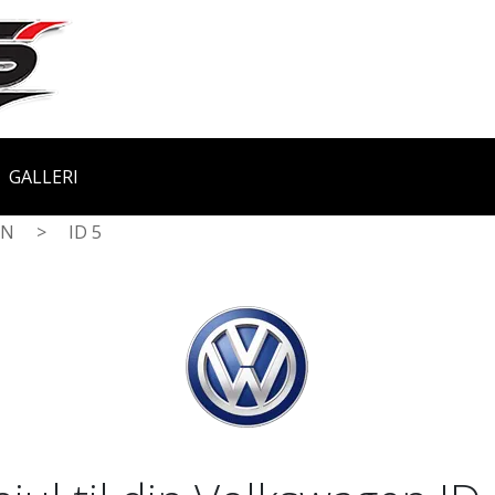
GALLERI
EN
>
ID 5