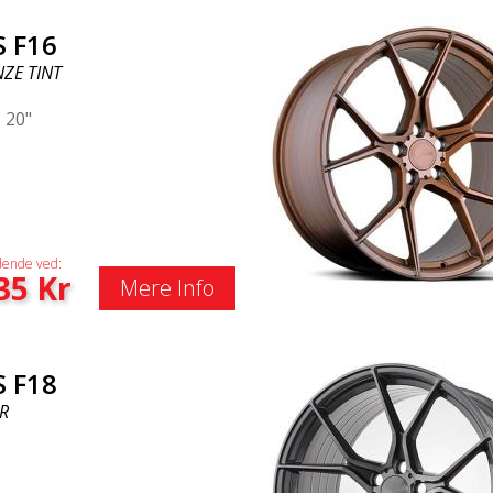
S F16
ZE TINT
|
20"
ende ved:
35
Kr
Mere Info
S F18
R