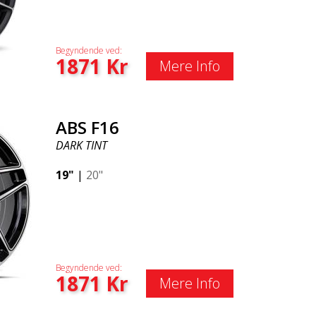
Begyndende ved:
1871
Kr
Mere Info
ABS F16
DARK TINT
19"
|
20"
Begyndende ved:
1871
Kr
Mere Info