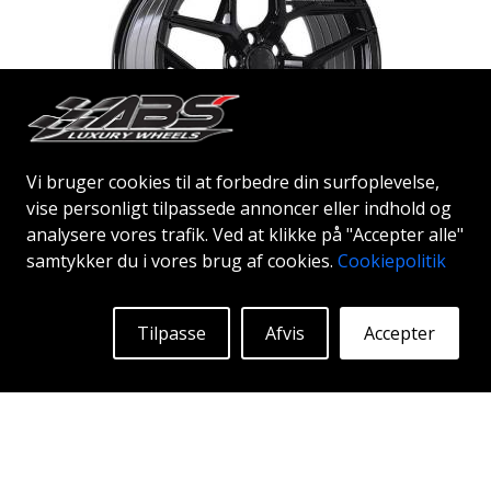
Vi bruger cookies til at forbedre din surfoplevelse,
vise personligt tilpassede annoncer eller indhold og
ABS F33
analysere vores trafik. Ved at klikke på "Accepter alle"
BLACK
samtykker du i vores brug af cookies.
Cookiepolitik
20"
Tilpasse
Afvis
Accepter
Begyndende ved:
2212
Kr
Mere Info