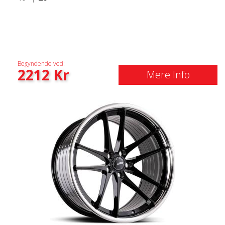
Begyndende ved:
2212
Kr
Mere Info