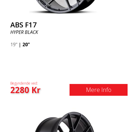
ABS F17
HYPER BLACK
19"
|
20"
Begyndende ved:
2280
Kr
Mere Info