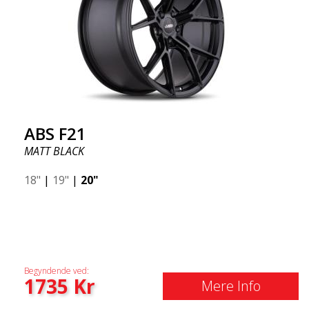
ABS F21
MATT BLACK
18"
|
19"
|
20"
Begyndende ved:
1735
Kr
Mere Info