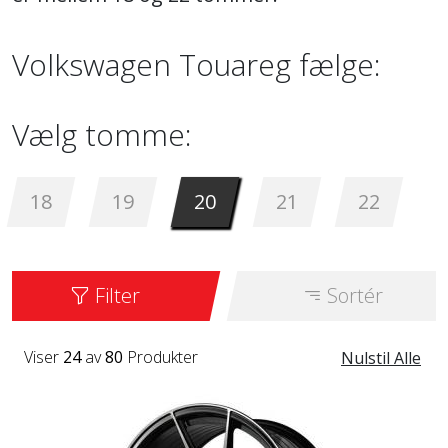
Volkswagen Touareg fælge:
Vælg tomme:
18
19
20
21
22
Filter
Sortér
Viser
24
av
80
Produkter
Nulstil Alle