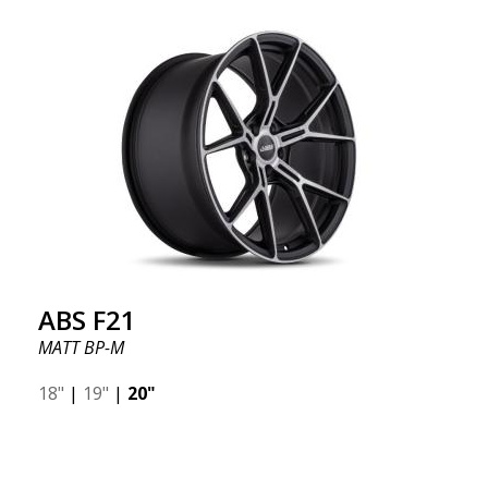
ABS F21
MATT BP-M
18"
|
19"
|
20"