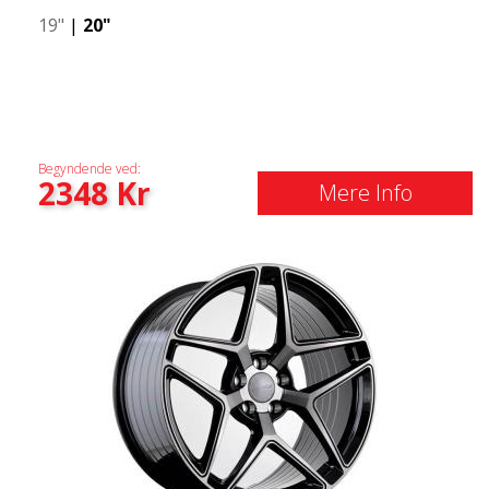
19"
|
20"
Begyndende ved:
2348
Kr
Mere Info