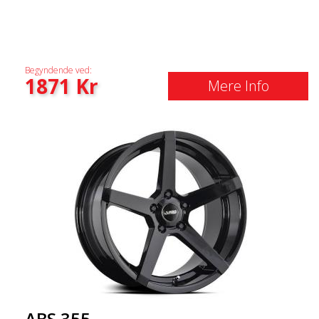
Begyndende ved:
1871
Kr
Mere Info
ABS 355