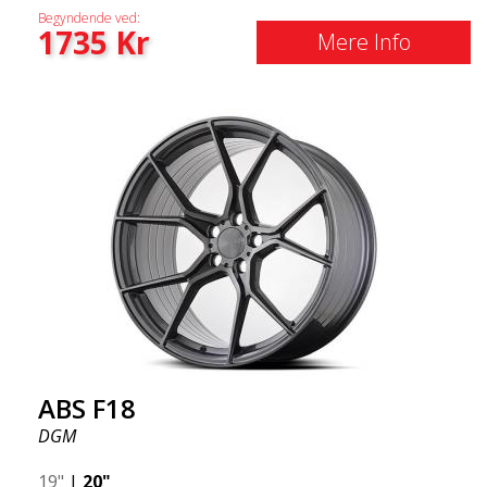
Begyndende ved:
1735
Kr
Mere Info
ABS F18
DGM
19"
|
20"