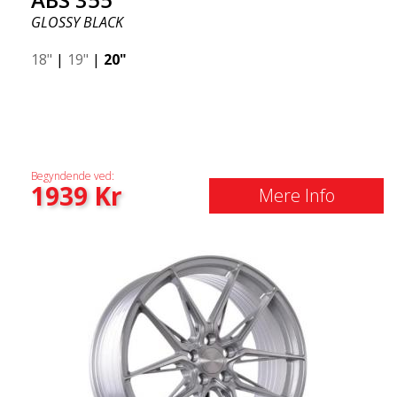
GLOSSY BLACK
18"
|
19"
|
20"
Begyndende ved:
1939
Kr
Mere Info