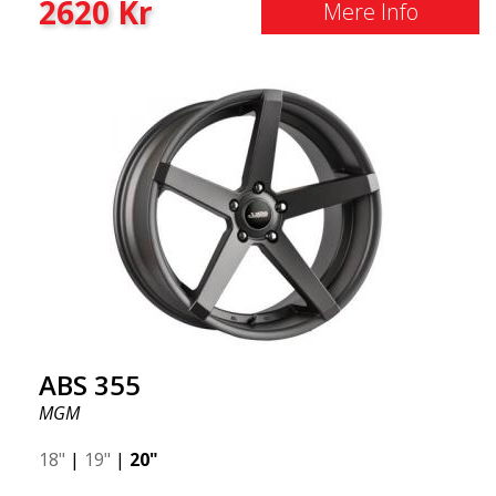
2620
Kr
Mere Info
ABS 355
MGM
18"
|
19"
|
20"