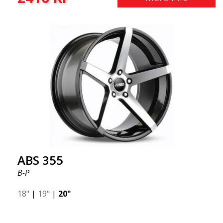
ABS 355
B-P
18"
|
19"
|
20"