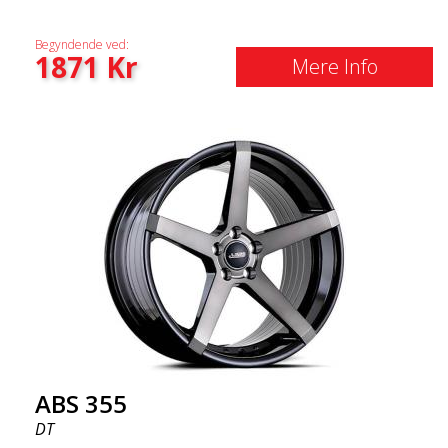
Begyndende ved:
1871
Kr
Mere Info
ABS 355
DT