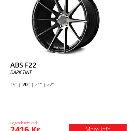
ABS F22
DARK TINT
19"
|
20"
|
21"
|
22"
Begyndende ved:
2416
Kr
Mere Info