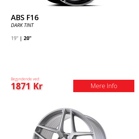
ABS F16
DARK TINT
19"
|
20"
Begyndende ved:
1871
Kr
Mere Info