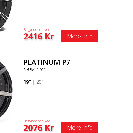
Begyndende ved:
2416
Kr
Mere Info
PLATINUM P7
DARK TINT
19"
|
20"
Begyndende ved:
2076
Kr
Mere Info