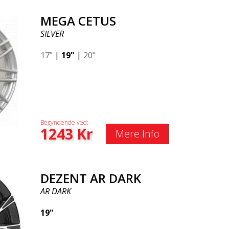
MEGA CETUS
SILVER
17"
|
19"
|
20"
Begyndende ved:
1243
Kr
Mere Info
DEZENT AR DARK
AR DARK
19"