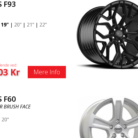
S F93
|
19"
|
20"
|
21"
|
22"
ende ved:
03
Kr
Mere Info
S F60
ER BRUSH FACE
|
20"