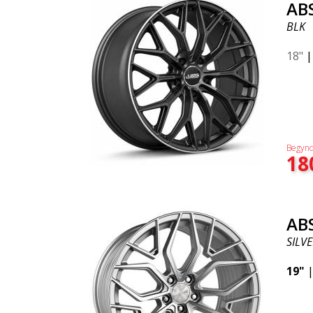
AB
BLK
18"
Begynd
18
AB
SILV
19"