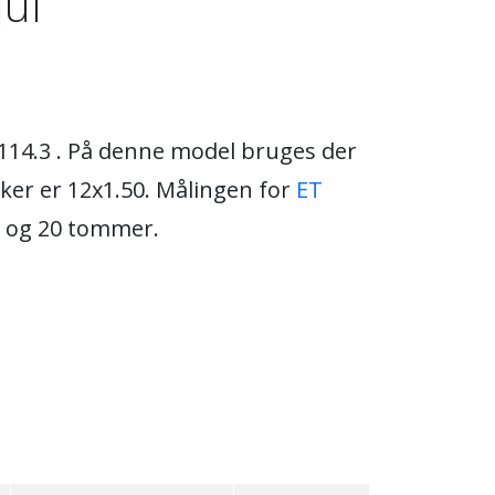
jul
x114.3 . På denne model bruges der
kker er 12x1.50. Målingen for
ET
6 og 20 tommer.