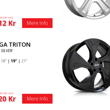
ende ved:
12
Kr
Mere Info
GA TRITON
 SILVER
|
18"
|
19"
|
21"
ende ved:
20
Kr
Mere Info