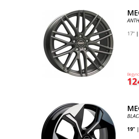
ME
ANTH
17"
Begynd
12
ME
BLAC
19"