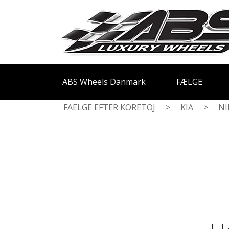
ABS Wheels Danmark
FÆLGE
FAELGE EFTER KORETOJ
>
KIA
>
NI