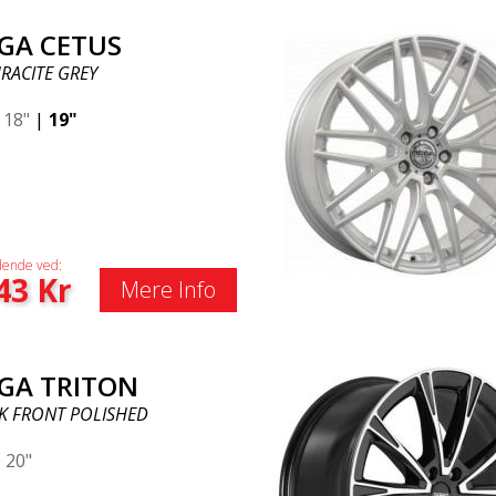
GA CETUS
RACITE GREY
|
18"
|
19"
ende ved:
43
Kr
Mere Info
GA TRITON
K FRONT POLISHED
|
20"