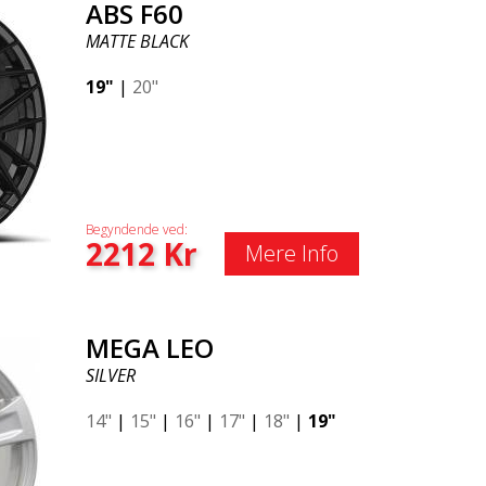
ABS F60
MATTE BLACK
19"
|
20"
Begyndende ved:
2212
Kr
Mere Info
MEGA LEO
SILVER
14"
|
15"
|
16"
|
17"
|
18"
|
19"