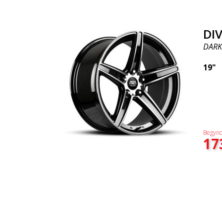
DI
DARK
19"
Begynd
17