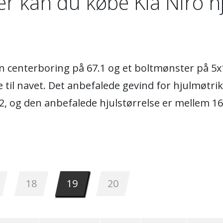
r kan du købe Kia Niro h
 en centerboring på 67.1 og et boltmønster på 5
ne til navet. Det anbefalede gevind for hjulmøtri
2, og den anbefalede hjulstørrelse er mellem 1
18
19
20