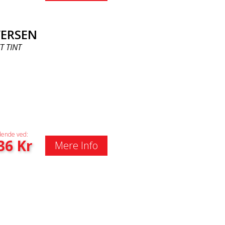
VERSEN
T TINT
ende ved:
36
Kr
Mere Info