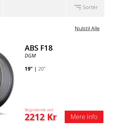
Sortér
Nulstil Alle
ABS F18
DGM
19"
|
20"
Begyndende ved:
2212
Kr
Mere Info