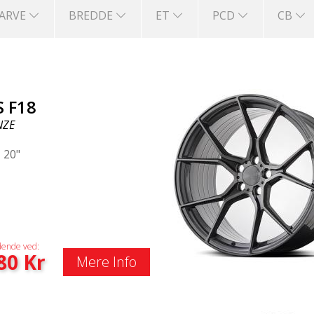
FARVE
BREDDE
ET
PCD
CB
S F18
NZE
|
20"
ende ved:
80
Kr
Mere Info