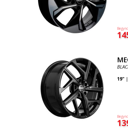
Begynd
14
ME
BLAC
19"
Begynd
13