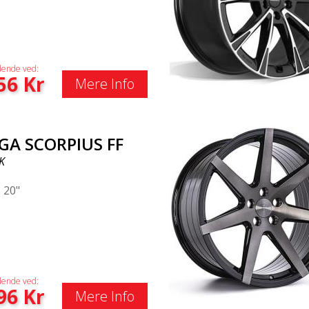
ende ved:
56
Kr
Mere Info
GA SCORPIUS FF
K
|
20"
ende ved:
96
Kr
Mere Info