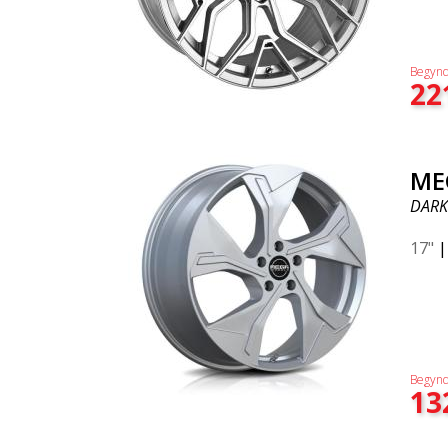
Begynd
22
ME
DARK
17"
Begynd
13