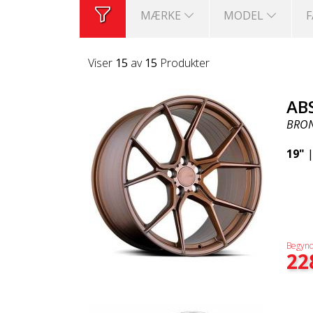
MÆRKE
MODEL
Viser
15
av
15
Produkter
AB
BRO
19"
Begynd
22