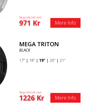
Begyndende ved:
971
Kr
Mere Info
MEGA TRITON
BLACK
17"
|
18"
|
19"
|
20"
|
21"
Begyndende ved:
1226
Kr
Mere Info